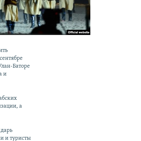
ить
 сентябре
 Улан-Баторе
а и
абских
зации, а
ндарь
и и туристы