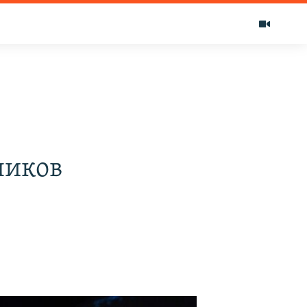
ников