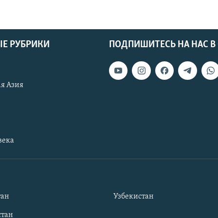
Е РУБРИКИ
ПОДПИШИТЕСЬ НА НАС В
я Азия
века
тан
Узбекистан
тан