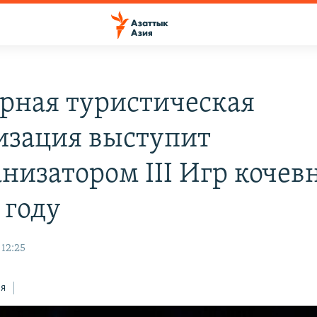
рная туристическая
изация выступит
анизатором III Игр кочев
 году
 12:25
ся