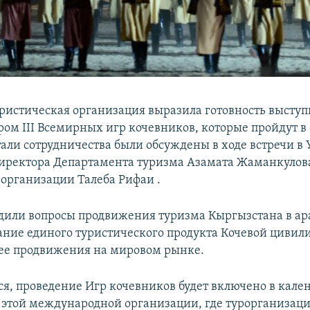
ристическая организация выразила готовность выступ
ром III Всемирных игр кочевников, которые пройдут в
тали сотрудничества были обсуждены в ходе встречи в
иректора Департамента туризма Азамата Жаманкулов
 организации Талеба Рифаи .
дили вопросы продвижения туризма Кыргызстана в ар
дание единого туристического продукта Кочевой цивили
ее продвижения на мировом рынке.
ся, проведение Игр кочевников будет включено в кале
этой международной организации, где турорганизаци