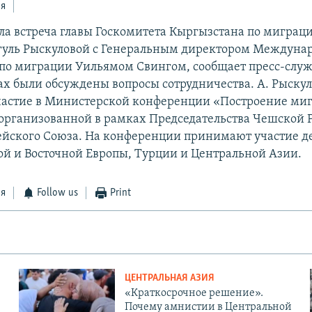
ся
ла встреча главы Госкомитета Кыргызстана по миграц
гуль Рыскуловой с Генеральным директором Междуна
по миграции Уильямом Свингом, сообщает пресс-служ
ах были обсуждены вопросы сотрудничества. А. Рыску
частие в Министерской конференции «Построение м
 организованной в рамках Председательства Чешской 
ейского Союза. На конференции принимают участие д
ой и Восточной Европы, Турции и Центральной Азии.
ся
Follow us
Print
ЦЕНТРАЛЬНАЯ АЗИЯ
«Краткосрочное решение».
Почему амнистии в Центральной