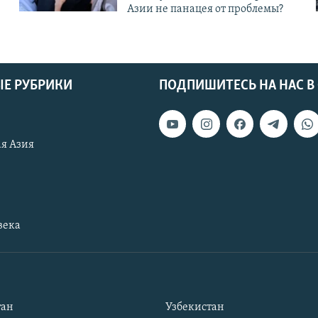
Азии не панацея от проблемы?
Е РУБРИКИ
ПОДПИШИТЕСЬ НА НАС В
я Азия
века
тан
Узбекистан