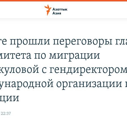
ге прошли переговоры г
митета по миграции
куловой с гендиректоро
народной организации 
ации
 22:37