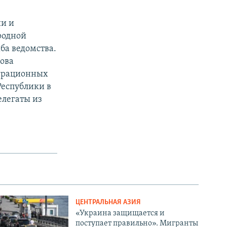
ии и
родной
ба ведомства.
лова
играционных
Республики в
елегаты из
ЦЕНТРАЛЬНАЯ АЗИЯ
«Украина защищается и
поступает правильно». Мигранты