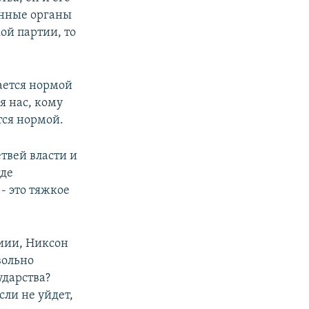
енные органы
ой партии, то
тается нормой
я нас, кому
тся нормой.
етвей власти и
где
- это тяжкое
ниии, Никсон
вольно
ударства?
сли не уйдет,