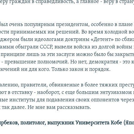
еру граждан в справедливость, а главное - веру в страну
был очень популярным президентом, особенно в плане
ости принимаемых им решений. Во время холодной во
джером были идеологами доктрины «Детент» по сбл
самым обыграли СССР, вывели войска из долгой войны
В принципе лишь за эти заслуги можно было бы закрыть
 - превышение полномочий. Но нет, демократия - это к
ючений ни для кого. Только закон и порядок.
ожалению, правители, обвиняемые в более тяжких прест
ают в отставку - наоборот, с еще большим энтузиазмом
ные институты для подавления своих оппонентов через
 так далее. Не мне вам рассказывать.
рбеков, политолог, выпускник Университета Кобе (Япо