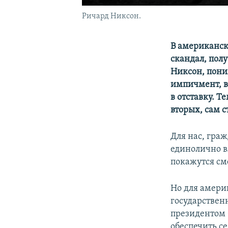
Ричард Никсон.
В американск
скандал, полу
Никсон, пони
импичмент, в
в отставку. 
вторых, сам 
Для нас, гра
единолично в
покажутся см
Но для амери
государствен
президентом С
обеспечить се