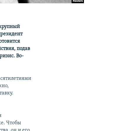
 крупный
президент
отовится
ствия, подав
ризис. Во-
десятилетиями
жно,
тавку.
я
ке. Чтобы
ва, он и его