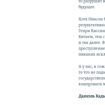
то разрушит в
будущее.
Хотя Никсон 
результативн
Генри Киссин
Китаем, тем 
и так далее. 
преступление
никаких искл
А у нас, к с
то что не под
государствен
компромата и
Даниэль Кады