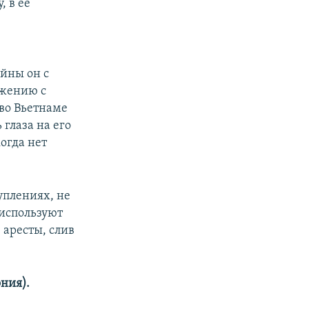
, в ее
йны он с
ижению с
 во Вьетнаме
 глаза на его
огда нет
уплениях, не
 используют
 аресты, слив
ния).