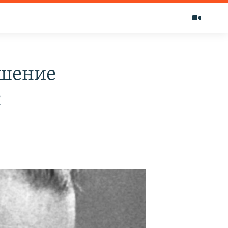
ышение
с