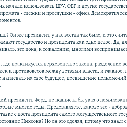
я начали использовать ЦРУ, ФБР и другие государств
мпромата - слежки и прослушки - офиса Демократическ
понентов.
шь? Он же президент, у нас всегда так было, и это счи
имают государство и президента как одно целое. Да, дл
внивать, это пока, к сожалению, многими воспринимае
, где практикуется верховенство закона, разделение в
ек и противовесов между ветвями власти, и главное, 
 наплевать на свое будущее, превышение полномочий 
.
ий президент, Форд, не подписал бы указ о помилова
юрьме многие годы. Представляете, каково это - добро
ставке с поста президента самого могущественного гос
стояние Никсона? Но он это сделал, потому что знал: е