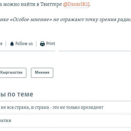
а можно найти в Твиттере
@DanielK1J
.
рике «Особое мнение» не отражают точку зрения ради
ся
Follow us
Print
 Кыргызстан
Мнение
ы по теме
 не вся страна, и страна - это не только президент
ратии