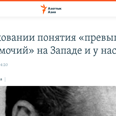
ковании понятия «прев
мочий» на Западе и у на
14:20
ся