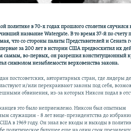
ой политике в 70-х годах прошлого столетия случился
чивший название Watergate. В то время 37-й по счету 
мая, что со стороны палаты Представителей и Сената г
первые за 200 лет в истории США предвосхитил их дей
Тем самым, во-первых, он разрешил конституционный к
стал символом незыблемости верховенства закона.
ждан постсоветских, авторитарных стран, где лидеры 
ластвуют и/или перекраивают законы под себя, возмо
ешными обвинения, из-за которых Никсон подал в отс
канцев это было неприемлемо. Никсон был опытным
ным служащим - 8 лет вице-президентства до избрани
ША в 1969 году. Он знал все входы и выходы в полити
бе политическое будущее еще на один срок президентст