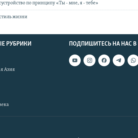
устройство по принципу «Ты - мне, я - тебе»
 стиль жизни
Е РУБРИКИ
ПОДПИШИТЕСЬ НА НАС В
я Азия
века