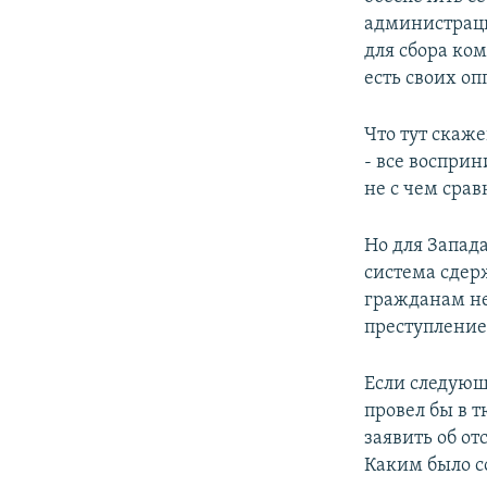
администраци
для сбора ко
есть своих оп
Что тут скаже
- все восприн
не с чем сра
Но для Запада
система сдерж
гражданам не
преступление
Если следующ
провел бы в т
заявить об от
Каким было со