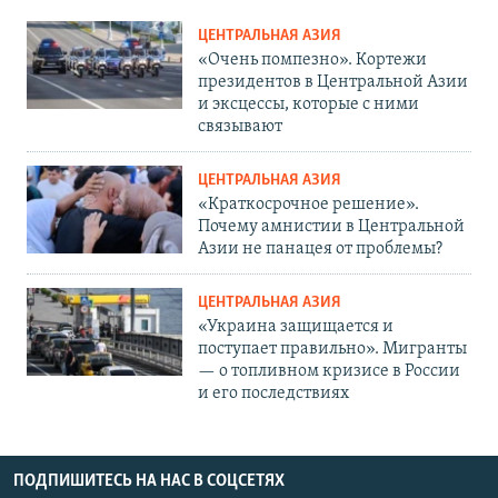
ЦЕНТРАЛЬНАЯ АЗИЯ
«Очень помпезно». Кортежи
президентов в Центральной Азии
и эксцессы, которые с ними
связывают
ЦЕНТРАЛЬНАЯ АЗИЯ
«Краткосрочное решение».
Почему амнистии в Центральной
Азии не панацея от проблемы?
ЦЕНТРАЛЬНАЯ АЗИЯ
«Украина защищается и
поступает правильно». Мигранты
— о топливном кризисе в России
и его последствиях
ПОДПИШИТЕСЬ НА НАС В СОЦСЕТЯХ