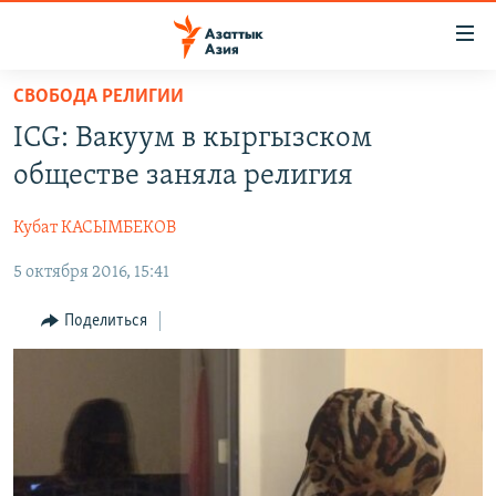
Доступность
ссылок
Вернуться
СВОБОДА РЕЛИГИИ
к
ЦЕНТРАЛЬНАЯ АЗИЯ
ICG: Вакуум в кыргызском
основному
НОВОСТИ
КАЗАХСТАН
содержанию
обществе заняла религия
ВОЙНА В УКРАИНЕ
Вернутся
КЫРГЫЗСТАН
к
Кубат КАСЫМБЕКОВ
НА ДРУГИХ ЯЗЫКАХ
УЗБЕКИСТАН
главной
5 октября 2016, 15:41
ТАДЖИКИСТАН
ҚАЗАҚША
навигации
ПОДПИШИТЕСЬ НА НАС В СОЦСЕТЯХ
Вернутся
КЫРГЫЗЧА
Поделиться
к
ЎЗБЕКЧА
поиску
ТОҶИКӢ
Все сайты РСЕ/РС
TÜRKMENÇE