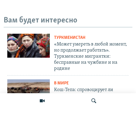
Вам будет интересно
ТУРКМЕНИСТАН
«Может умереть в любой момент,
но продолжает работать».
Туркменские мигрантки:
бесправные на чужбине и на
родине
В МИРЕ
Кош-Тепа: спровоцирует ли
афганский канал водный кризис
в Центральной Азии?
КАЗАХСТАН
«Тревожная тенденция». Что
говорят в медиасообществе об
Искать
аресте журналиста Омарова