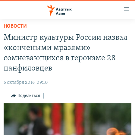
Доступность
ссылок
Вернуться
НОВОСТИ
к
ЦЕНТРАЛЬНАЯ АЗИЯ
Министр культуры России назвал
основному
НОВОСТИ
КАЗАХСТАН
содержанию
«кончеными мразями»
ВОЙНА В УКРАИНЕ
Вернутся
КЫРГЫЗСТАН
сомневающихся в героизме 28
к
НА ДРУГИХ ЯЗЫКАХ
УЗБЕКИСТАН
панфиловцев
главной
ТАДЖИКИСТАН
ҚАЗАҚША
навигации
ПОДПИШИТЕСЬ НА НАС В СОЦСЕТЯХ
5 октября 2016, 09:10
Вернутся
КЫРГЫЗЧА
к
Поделиться
ЎЗБЕКЧА
поиску
ТОҶИКӢ
Все сайты РСЕ/РС
TÜRKMENÇE