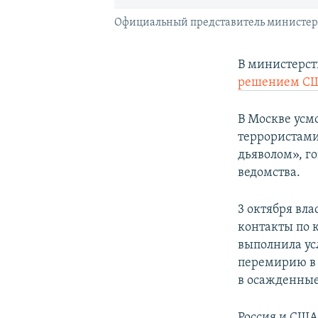
Официальный представитель министерс
В министерст
решением США
В Москве усм
террористами
дьяволом», г
ведомства.
3 октября вл
контакты по 
выполнила ус
перемирию в 
в осажденные
Россия и США