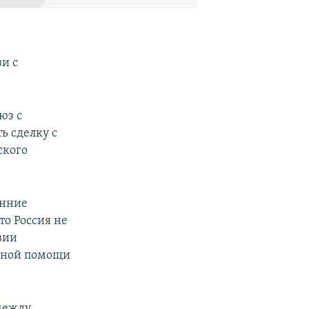
и с
.
юз с
ь сделку с
ского
онние
то Россия не
вии
рной помощи
 между