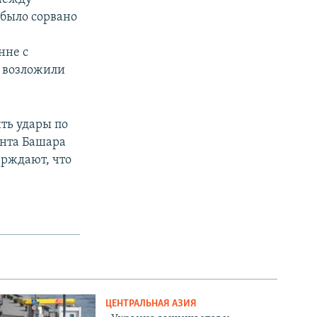
было сорвано
нне с
а возложили
ть удары по
ента Башара
ерждают, что
ЦЕНТРАЛЬНАЯ АЗИЯ