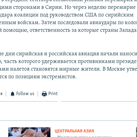
ми сторонами в Сирии. Но через неделю перемирие 
удара коалиции под руководством США по сирийским
енным войскам. Затем последовали авиаудары по коло
 помощью, ответственность за которые страны Запад
е дни сирийская и российская авиация начали наноси
о, часть которого удерживается противниками презид
ами налетов становятся мирные жители. В Москве утв
тся по позициям экстремистов.
ся
Follow us
Print
ЦЕНТРАЛЬНАЯ АЗИЯ