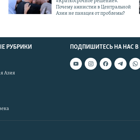
«Краткосрочное решение».
Почему амнистии в Центральной
Азии не панацея от проблемы?
Е РУБРИКИ
ПОДПИШИТЕСЬ НА НАС В
я Азия
века