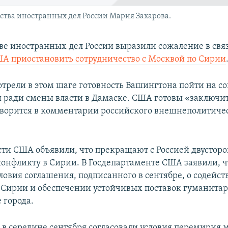
тва иностранных дел России Мария Захарова.
ве иностранных дел России выразили сожаление в связ
 приостановить сотрудничество с Москвой по Сирии
отрели в этом шаге готовность Вашингтона пойти на со
 ради смены власти в Дамаске. США готовы «заключит
оворится в комментарии российского внешнеполитиче
асти США объявили, что прекращают с Россией двустор
конфликту в Сирии. В Госдепартаменте США заявили, ч
ловия соглашения, подписанного в сентябре, о содейст
Сирии и обеспечении устойчивых поставок гуманита
 города.
 в середине сентября согласовали условия перемирия