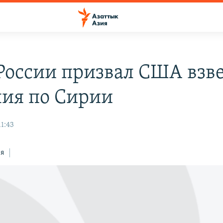
оссии призвал США взв
ия по Сирии
11:43
ся