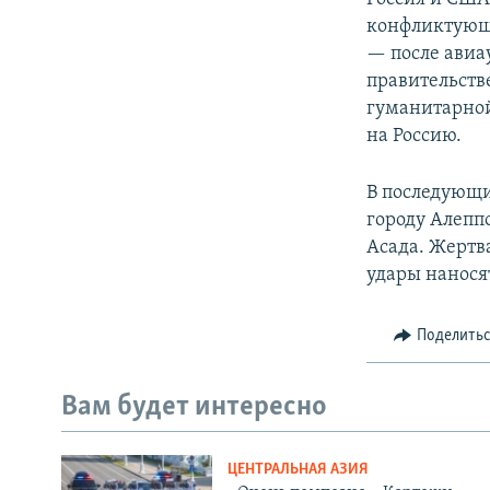
конфликтующи
— после авиа
правительств
гуманитарной
на Россию.
В последующи
городу Алепп
Асада. Жертв
удары нанося
Поделить
Вам будет интересно
ЦЕНТРАЛЬНАЯ АЗИЯ