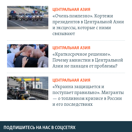
ЦЕНТРАЛЬНАЯ АЗИЯ
«Очень помпезно». Кортежи
президентов в Центральной Азии
и эксцессы, которые с ними
связывают
ЦЕНТРАЛЬНАЯ АЗИЯ
«Краткосрочное решение».
Почему амнистии в Центральной
Азии не панацея от проблемы?
ЦЕНТРАЛЬНАЯ АЗИЯ
«Украина защищается и
поступает правильно». Мигранты
— о топливном кризисе в России
и его последствиях
ПОДПИШИТЕСЬ НА НАС В СОЦСЕТЯХ