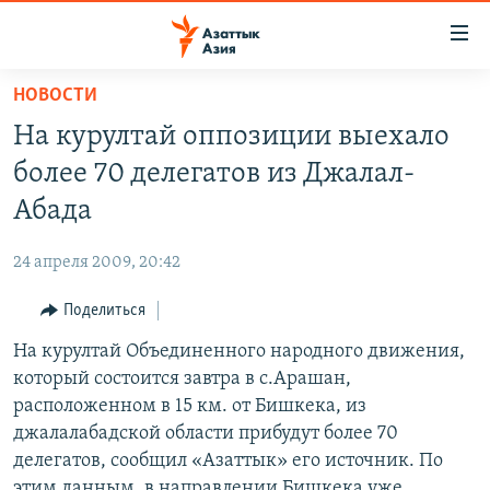
Доступность
ссылок
Вернуться
НОВОСТИ
к
ЦЕНТРАЛЬНАЯ АЗИЯ
На курултай оппозиции выехало
основному
НОВОСТИ
КАЗАХСТАН
содержанию
более 70 делегатов из Джалал-
ВОЙНА В УКРАИНЕ
Вернутся
КЫРГЫЗСТАН
Абада
к
НА ДРУГИХ ЯЗЫКАХ
УЗБЕКИСТАН
главной
24 апреля 2009, 20:42
ТАДЖИКИСТАН
ҚАЗАҚША
навигации
ПОДПИШИТЕСЬ НА НАС В СОЦСЕТЯХ
Вернутся
Поделиться
КЫРГЫЗЧА
к
На курултай Объединенного народного движения,
ЎЗБЕКЧА
поиску
который состоится завтра в с.Арашан,
ТОҶИКӢ
Все сайты РСЕ/РС
расположенном в 15 км. от Бишкека, из
джалалабадской области прибудут более 70
TÜRKMENÇE
делегатов, сообщил «Азаттык» его источник. По
этим данным, в направлении Бишкека уже