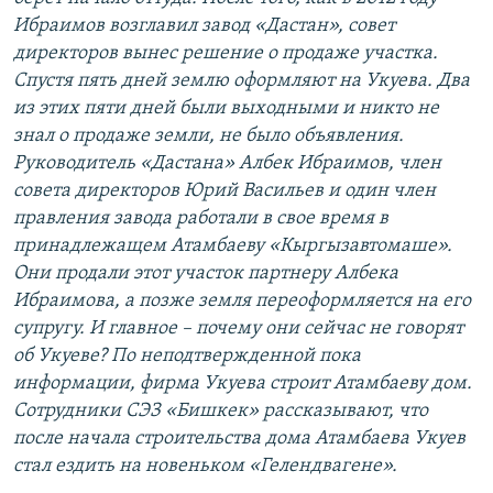
Ибраимов возглавил завод «Дастан», совет
директоров вынес решение о продаже участка.
Спустя пять дней землю оформляют на Укуева. Два
из этих пяти дней были выходными и никто не
знал о продаже земли, не было объявления.
Руководитель «Дастана» Албек Ибраимов, член
совета директоров Юрий Васильев и один член
правления завода работали в свое время в
принадлежащем Атамбаеву «Кыргызавтомаше».
Они продали этот участок партнеру Албека
Ибраимова, а позже земля переоформляется на его
супругу. И главное – почему они сейчас не говорят
об Укуеве? По неподтвержденной пока
информации, фирма Укуева строит Атамбаеву дом.
Сотрудники СЭЗ «Бишкек» рассказывают, что
после начала строительства дома Атамбаева Укуев
стал ездить на новеньком «Гелендвагене».