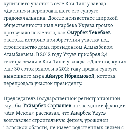
купившего участок в селе Кой-Таш у завода
«Дастан» и перепродавшего его супруге
градоначальника. Доселе неизвестное широкой
общественности имя Анарбека Укуева громко
прозвучало после того, как
Омурбек Текебаев
раскрыл историю приобретения участка под
строительство дома президентом Алмазбеком
Атамбаевым. В 2012 году Укуев приобрел 2,4
гектара земли в Кой-Таше у завода «Дастан», купил
еще 30 соток рядом и в 2015 году продал супруге
нынешнего мэра
Айнуре Ибраимовой
, которая
перепродала участок президенту.
Председатель Государственной регистрационной
службы
Тайырбек Сарпашев
на заседании фракции
«Ата Мекен» рассказал, что
Анарбек Укуев
возглавляет строительную фирму, уроженец
Таласской области, не имеет родственных связей с