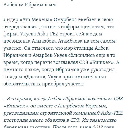
Албеком Ибраимовым.
Лидер «Ата Мекена» Омурбек Текебаев в свою
очередь заявил, что есть информация о том, что
фирма Укуева Aska-FEZ строит сейчас дом
президента Алмазбека Атамбаева на том самом
участке. Он отмечает, что мэр столицы Албек
Ибраимов и Анарбек Укуев сблизились еще в то
время, когда первый возглавлял СЭЗ «Бишкек». А
немного позже, когда Ибраимов уже руководил
заводом «Дастан», Укуев при сомнительных
обстоятельствах приобрел участок:
- В то время, когда Албек Ибраимов возглавлял СЭЗ
«Бишкек», он вместе с Анарбеком Укуевым,
руководившим строительной компанией Aska-FEZ,
построили много объектов в СЭЗ. Их знакомство
берет начало оттуда. После того, как в 2012 году