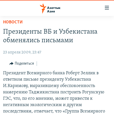
Доступность
ссылок
Вернуться
НОВОСТИ
к
ЦЕНТРАЛЬНАЯ АЗИЯ
Президенты ВБ и Узбекистана
основному
НОВОСТИ
КАЗАХСТАН
содержанию
обменялись письмами
ВОЙНА В УКРАИНЕ
Вернутся
КЫРГЫЗСТАН
к
23 апреля 2009, 23:47
НА ДРУГИХ ЯЗЫКАХ
УЗБЕКИСТАН
главной
Поделиться
ТАДЖИКИСТАН
ҚАЗАҚША
навигации
ПОДПИШИТЕСЬ НА НАС В СОЦСЕТЯХ
Вернутся
Президент Всемирного банка Роберт Зеллик в
КЫРГЫЗЧА
к
ответном письме президенту Узбекистана
ЎЗБЕКЧА
поиску
И.Каримову, выразившему обеспокоенность
ТОҶИКӢ
Все сайты РСЕ/РС
намерению Таджикистана построить Рогунскую
ГЭС, что, по его мнению, может привести к
TÜRKMENÇE
негативным экологическим и другим
последствиям, отмечает, что «Группа Всемирного