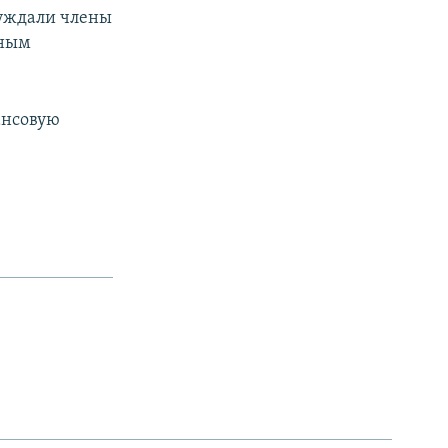
суждали члены
нным
ансовую