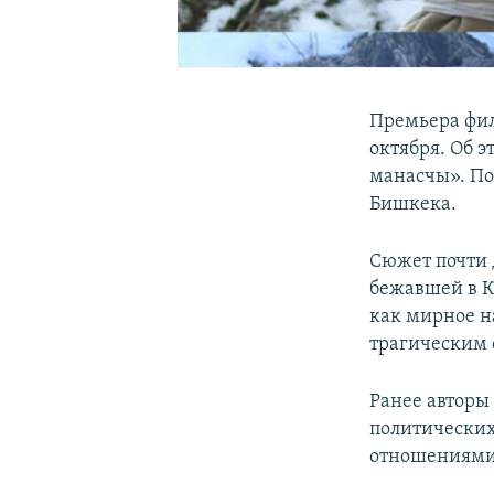
Премьера фил
октября. Об 
манасчы». По
Бишкека.
Сюжет почти 
бежавшей в Ки
как мирное на
трагическим 
Ранее авторы
политических
отношениями