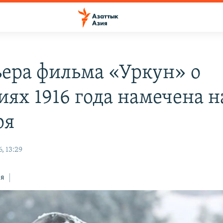
ера фильма «Уркун» о
иях 1916 года намечена н
ря
, 13:29
ся