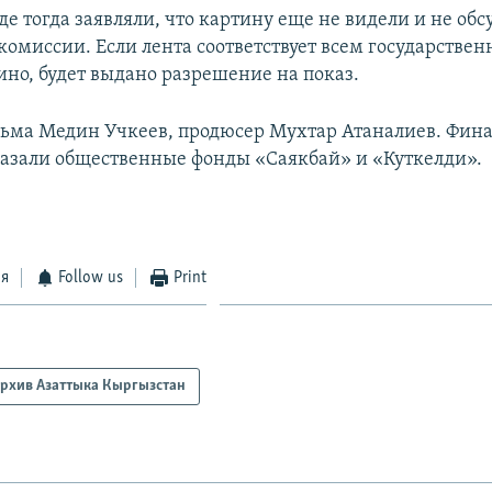
де тогда заявляли, что картину еще не видели и не об
комиссии. Если лента соответствует всем государстве
ино, будет выдано разрешение на показ.
ьма Медин Учкеев, продюсер Мухтар Атаналиев. Фин
азали общественные фонды «Саякбай» и «Куткелди».
ся
Follow us
Print
рхив Азаттыка Кыргызстан