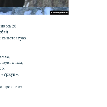
на на 28
кбай
х кинотеатрах
емьи,
твует о том,
о к
 «Уркун».
а прокат из