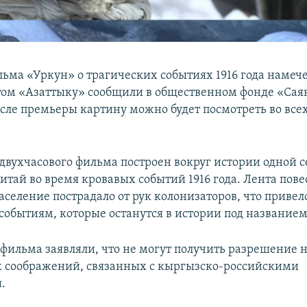
ьма «Уркун» о трагических событиях 1916 года намече
этом «Азаттыку» сообщили в общественном фонде «Сая
сле премьеры картину можно будет посмотреть во все
двухчасового фильма построен вокруг истории одной с
тай во время кровавых событий 1916 года. Лента повес
селение пострадало от рук колонизаторов, что привел
событиям, которые останутся в истории под названием
 фильма заявляли, что не могут получить разрешение н
 соображений, связанных с кыргызско-российскими
.