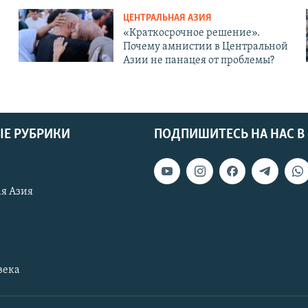
ЦЕНТРАЛЬНАЯ АЗИЯ
«Краткосрочное решение».
Почему амнистии в Центральной
Азии не панацея от проблемы?
Е РУБРИКИ
ПОДПИШИТЕСЬ НА НАС В
я Азия
века