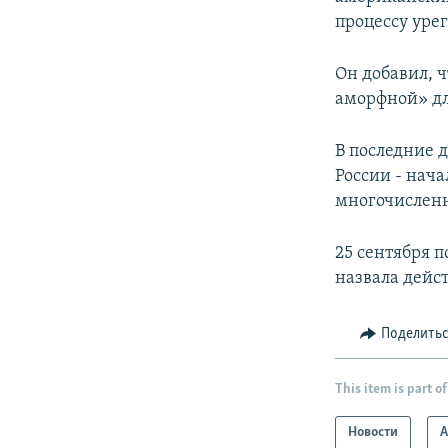
процессу уре
Он добавил, 
аморфной» дл
В последние 
России - нач
многочислен
25 сентября 
назвала дейс
Поделить
This item is part of
Новости
А