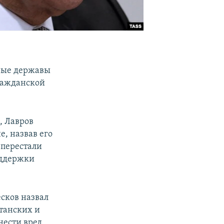
дные державы
ражданской
, Лавров
, назвав его
 перестали
оддержки
сков назвал
танских и
нести вред