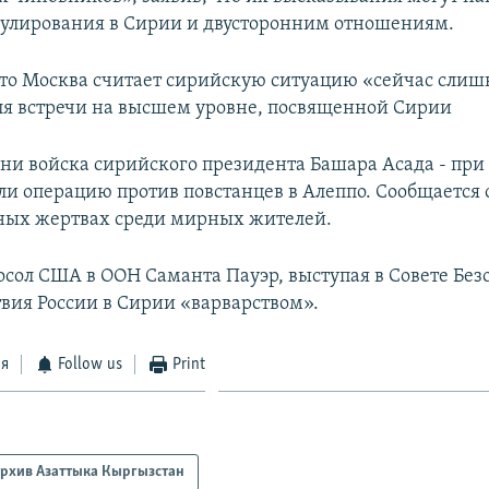
гулирования в Сирии и двусторонним отношениям.
что Москва считает сирийскую ситуацию «сейчас сли
я встречи на высшем уровне, посвященной Сирии
дни войска сирийского президента Башара Асада - пр
али операцию против повстанцев в Алеппо. Сообщается 
ных жертвах среди мирных жителей.
посол США в ООН Саманта Пауэр, выступая в Совете Без
твия России в Сирии «варварством».
ся
Follow us
Print
рхив Азаттыка Кыргызстан