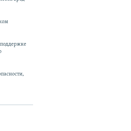
шком
и поддержке
о
опасности,