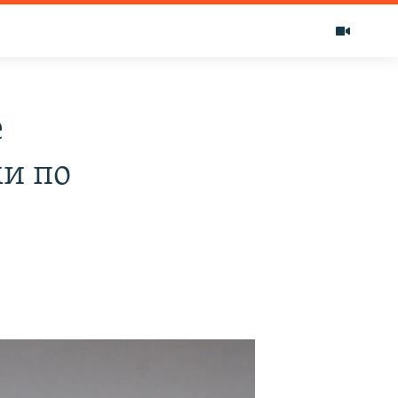
е
ми по