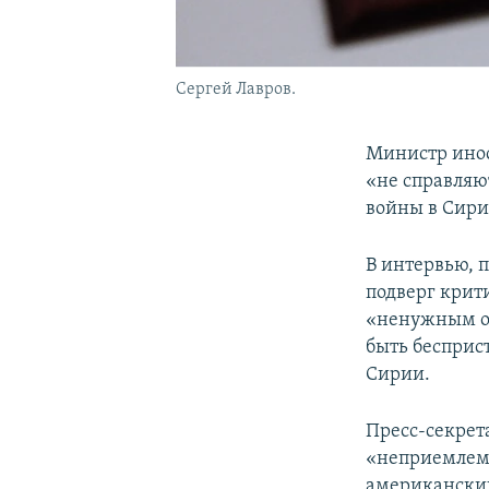
Сергей Лавров.
Министр инос
«не справляю
войны в Сири
В интервью, 
подверг крит
«ненужным от
быть бесприс
Сирии.
Пресс-секрет
«неприемлемы
американских