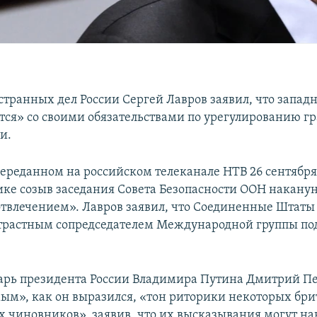
транных дел России Сергей Лавров заявил, что запа
тся» со своими обязательствами по урегулированию г
и.
переданном на российском телеканале НТВ 26 сентября
ике созыв заседания Совета Безопасности ООН накануне
влечением». Лавров заявил, что Соединенные Штаты
трастным сопредседателем Международной группы п
арь президента России Владимира Путина Дмитрий Пе
м», как он выразился, «тон риторики некоторых бри
 чиновников», заявив, что их высказывания могут на