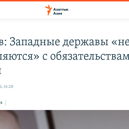
в: Западные державы «н
ляются» с обязательства
и
, 16:28
ся