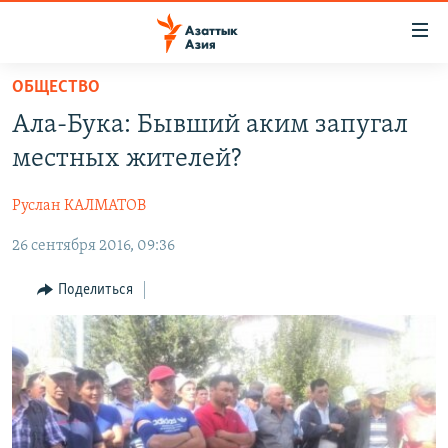
Доступность
ссылок
Вернуться
ОБЩЕСТВО
к
ЦЕНТРАЛЬНАЯ АЗИЯ
Ала-Бука: Бывший аким запугал
основному
НОВОСТИ
КАЗАХСТАН
содержанию
местных жителей?
ВОЙНА В УКРАИНЕ
Вернутся
КЫРГЫЗСТАН
к
Руслан КАЛМАТОВ
НА ДРУГИХ ЯЗЫКАХ
УЗБЕКИСТАН
главной
26 сентября 2016, 09:36
ТАДЖИКИСТАН
ҚАЗАҚША
навигации
ПОДПИШИТЕСЬ НА НАС В СОЦСЕТЯХ
Вернутся
КЫРГЫЗЧА
Поделиться
к
ЎЗБЕКЧА
поиску
ТОҶИКӢ
Все сайты РСЕ/РС
TÜRKMENÇE