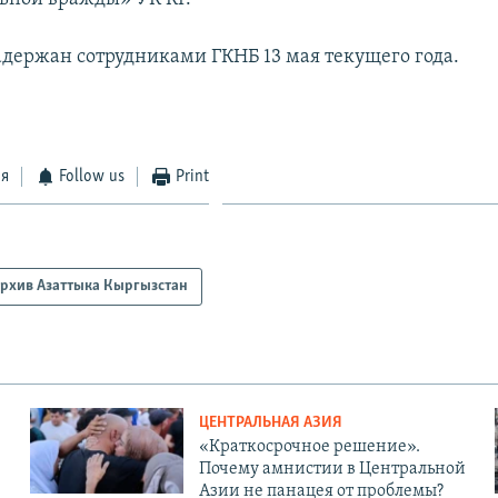
адержан сотрудниками ГКНБ 13 мая текущего года.
ся
Follow us
Print
рхив Азаттыка Кыргызстан
ЦЕНТРАЛЬНАЯ АЗИЯ
«Краткосрочное решение».
Почему амнистии в Центральной
Азии не панацея от проблемы?