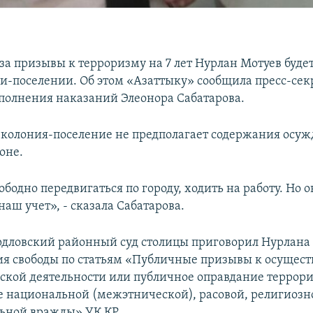
а призывы к терроризму на 7 лет Нурлан Мотуев будет
ии-поселении. Об этом «Азаттыку» сообщила пресс-сек
полнения наказаний Элеонора Сабатарова.
, колония-поселение не предполагает содержания осуж
оне.
бодно передвигаться по городу, ходить на работу. Но о
наш учет», - сказала Сабатарова.
ердловский районный суд столицы приговорил Нурлана 
я свободы по статьям «Публичные призывы к осущес
ской деятельности или публичное оправдание террор
 национальной (межэтнической), расовой, религиозн
ьной вражды» УК КР.