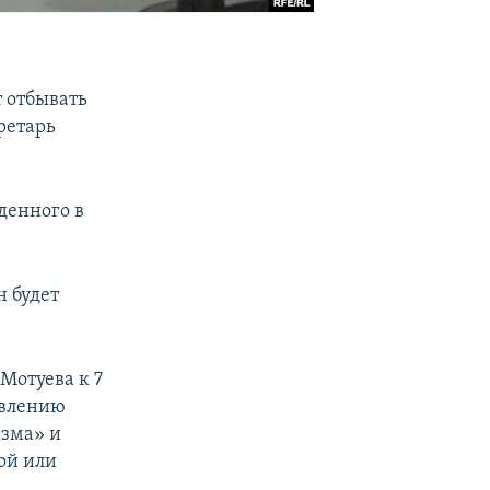
 отбывать
ретарь
денного в
н будет
Мотуева к 7
твлению
изма» и
ой или