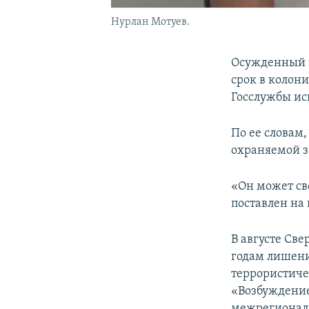
Нурлан Мотуев.
Осужденный з
срок в колон
Госслужбы ис
По ее словам
охраняемой з
«Он может сво
поставлен на 
В августе Св
годам лишени
террористиче
«Возбуждение
межрегионал