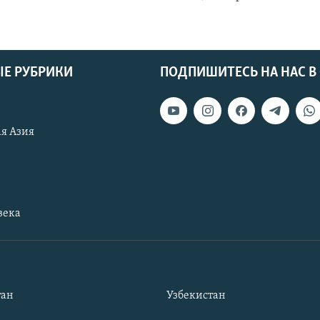
Е РУБРИКИ
ПОДПИШИТЕСЬ НА НАС В
я Азия
века
тан
Узбекистан