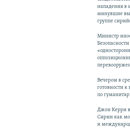
нападения в 
минувшие вых
группе сирий
Министр инос
Безопасности 
«односторонн
оппозиционн
перевооружен
Вечером в ср
готовности к
по гуманитар
Джон Керри в
Сирии как мо
и международ