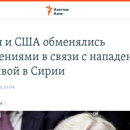
я и США обменялись
ениями в связи с напад
нвой в Сирии
6, 10:04
ся