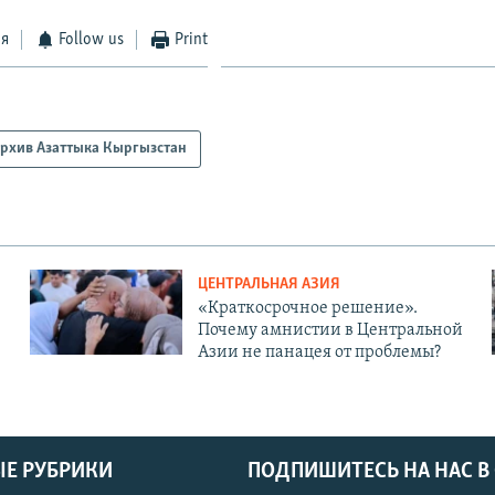
ся
Follow us
Print
рхив Азаттыка Кыргызстан
ЦЕНТРАЛЬНАЯ АЗИЯ
«Краткосрочное решение».
Почему амнистии в Центральной
Азии не панацея от проблемы?
Е РУБРИКИ
ПОДПИШИТЕСЬ НА НАС В