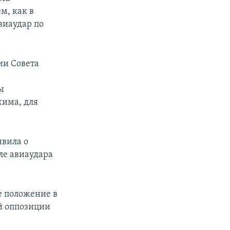
м, как в
виаудар по
ии Совета
ы
има, для
явила о
ле авиаудара
е положение в
й оппозиции