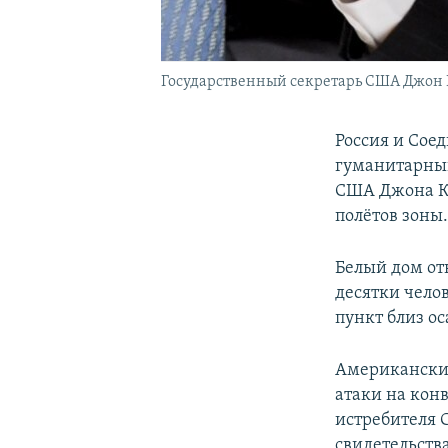
Государственный секретарь США Джон К
Россия и Сое
гуманитарный
США Джона Ке
полётов зоны
Белый дом от
десятки чело
пункт близ о
Американские
атаки на кон
истребителя С
свидетельств