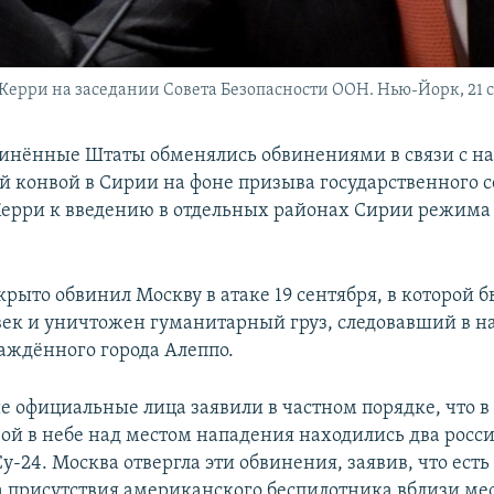
ерри на заседании Совета Безопасности ООН. Нью-Йорк, 21 се
динённые Штаты обменялись обвинениями в связи с н
 конвой в Сирии на фоне призыва государственного с
рри к введению в отдельных районах Сирии режима 
.
крыто обвинил Москву в атаке 19 сентября, в которой 
век и уничтожен гуманитарный груз, следовавший в 
саждённого города Алеппо.
 официальные лица заявили в частном порядке, что в
вой в небе над местом нападения находились два росс
у-24. Москва отвергла эти обвинения, заявив, что есть
а присутствия американского беспилотника вблизи ме