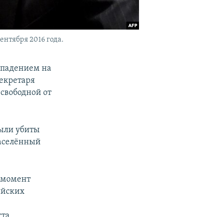
нтября 2016 года.
ападением на
екретаря
свободной от
были убиты
населённый
 момент
ийских
ста