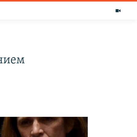
ением