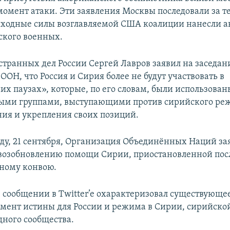
момент атаки. Эти заявления Москвы последовали за те
одные силы возглавляемой США коалиции нанесли а
ского военных.
транных дел России Сергей Лавров заявил на заседан
ООН, что Россия и Сирия более не будут участвовать в
их паузах», которые, по его словам, были использован
ыми группами, выступающими против сирийского реж
ия и укрепления своих позиций.
еду, 21 сентября, Организация Объединённых Наций за
 возобновлению помощи Сирии, приостановленной пос
ному конвою.
 сообщении в Twitter’e охарактеризовал существующе
мент истины для России и режима в Сирии, сирийско
ного сообщества.