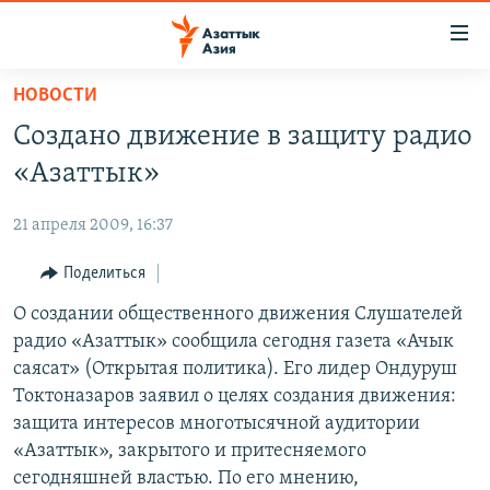
Доступность
ссылок
Вернуться
НОВОСТИ
к
ЦЕНТРАЛЬНАЯ АЗИЯ
Создано движение в защиту радио
основному
НОВОСТИ
КАЗАХСТАН
содержанию
«Азаттык»
ВОЙНА В УКРАИНЕ
Вернутся
КЫРГЫЗСТАН
к
21 апреля 2009, 16:37
НА ДРУГИХ ЯЗЫКАХ
УЗБЕКИСТАН
главной
Поделиться
ТАДЖИКИСТАН
ҚАЗАҚША
навигации
ПОДПИШИТЕСЬ НА НАС В СОЦСЕТЯХ
Вернутся
О создании общественного движения Слушателей
КЫРГЫЗЧА
к
радио «Азаттык» сообщила сегодня газета «Ачык
ЎЗБЕКЧА
поиску
саясат» (Открытая политика). Его лидер Ондуруш
ТОҶИКӢ
Все сайты РСЕ/РС
Токтоназаров заявил о целях создания движения:
защита интересов многотысячной аудитории
TÜRKMENÇE
«Азаттык», закрытого и притесняемого
сегодняшней властью. По его мнению,