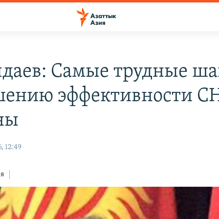
даев: Самые трудные ша
ению эффективности С
ны
, 12:49
ся