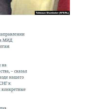
 направлении
ва МИД
тогам
ы на
тва, – сказал
 ходе нашего
СНГ к
ы конкретные
лав