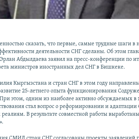
енностью сказать, что первые, самые трудные шаги в
фективности деятельности СНГ сделаны. Об этом гла
Эрлан Абдылдаева заявил на пресс-конференции по и
вета министров иностранных дел СНГ в Бишкеке.
илия Кыргызстана и стран СНГ в этом году направлен
азвитие 25-летнего опыта функционирования Содружес
 При этом, одним из наиболее активно обсуждаемых в
ствования стал вопрос о реформировании и адаптации 
реалиям. В результате совместной работы выработан
».
ания СМИД стран СНГ согласованы проекты заявлений г