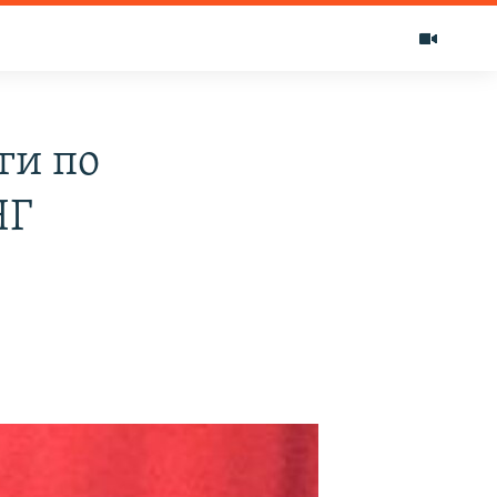
ги по
НГ