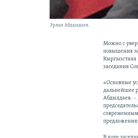
Эрлан Абдылдаев.
Можно с увер
повышения эф
Кыргызстана 
заседания Со
«Основные ус
дальнейшее р
Абдылдаев. –
председатель
современным 
предложения
В ходе засед