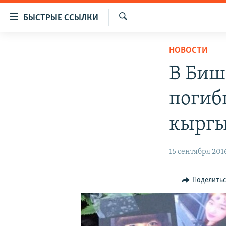
Доступность
БЫСТРЫЕ ССЫЛКИ
ссылок
Искать
Вернуться
ЦЕНТРАЛЬНАЯ АЗИЯ
НОВОСТИ
к
НОВОСТИ
КАЗАХСТАН
основному
В Биш
содержанию
ВОЙНА В УКРАИНЕ
КЫРГЫЗСТАН
Вернутся
погиб
НА ДРУГИХ ЯЗЫКАХ
УЗБЕКИСТАН
к
главной
ТАДЖИКИСТАН
ҚАЗАҚША
кыргы
навигации
КЫРГЫЗЧА
Вернутся
15 сентября 2016
к
ЎЗБЕКЧА
поиску
ТОҶИКӢ
Поделить
TÜRKMENÇE