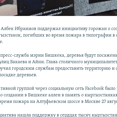
Албек Ибраимов поддержал инициативу горожан о со
гызстанок, погибших во время пожара в типографии в 
е.
 пресс-служба мэрии Бишкека, деревья будут посажены
улиц Бакаева и Айни. Глава столичного муниципалите
учил городским службам предоставить территорию и 
посадке деревьев.
тивной группой через социальную сеть Facebook было
о создании в Бишкеке аллеи в память о кыргызстанках
ремя пожара на Алтуфьевском шоссе в Москве 27 авгус
иатива нашла поддержку в сердцах тысяч кыргызстан