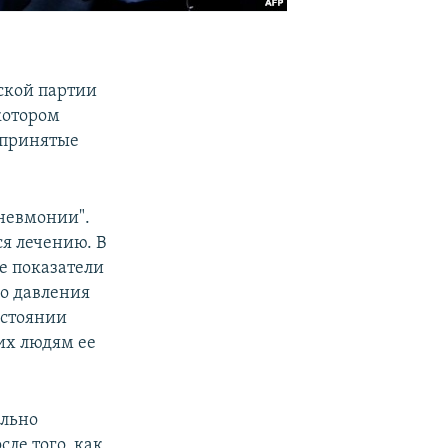
ской партии
котором
дпринятые
пневмонии".
я лечению. В
е показатели
до давления
остоянии
их людям ее
ельно
ле того, как