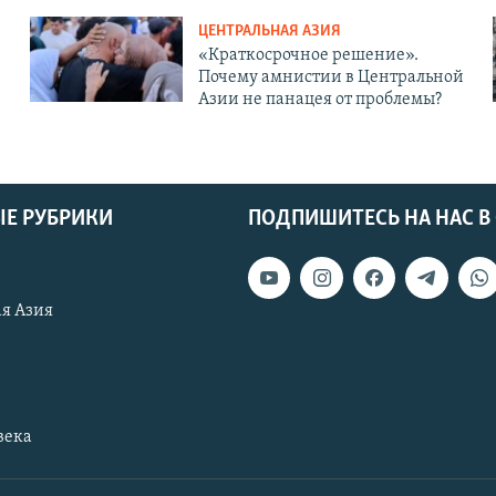
ЦЕНТРАЛЬНАЯ АЗИЯ
«Краткосрочное решение».
Почему амнистии в Центральной
Азии не панацея от проблемы?
Е РУБРИКИ
ПОДПИШИТЕСЬ НА НАС В
я Азия
века