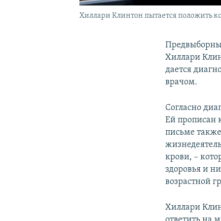
Хиллари Клинтон пытается положить ко
Предвыборный
Хиллари Клин
дается диагн
врачом.
Согласно диаг
Ей прописан 
письме также
жизнедеятель
крови, – кот
здоровья и н
возрастной г
Хиллари Клин
ответить на м