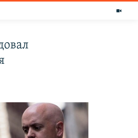
довал
я