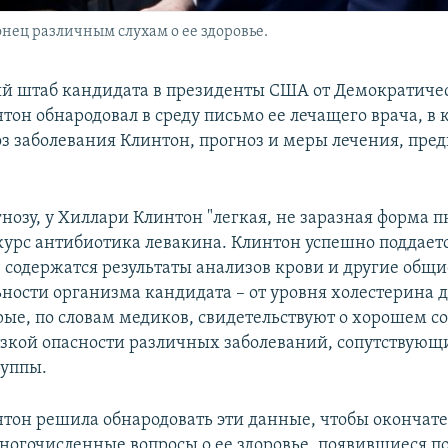
нец различным слухам о ее здоровье.
 штаб кандидата в президенты США от Демократиче
тон обнародовал в среду письмо ее лечащего врача, в 
оз заболевания Клинтон, прогноз и меры лечения, пре
нозу, у Хиллари Клинтон "легкая, не заразная форма 
курс антибиотика левакина. Клинтон успешно поддаетс
 содержатся результаты анализов крови и другие общи
ности организма кандидата – от уровня холестерина 
орые, по словам медиков, свидетельствуют о хорошем с
изкой опасности различных заболеваний, сопутствующ
руппы.
тон решила обнародовать эти данные, чтобы окончат
ногочисленные вопросы о ее здоровье, появившиеся пос