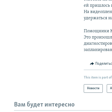
ей пришлось 
На видеопленк
удержаться на
Помощники Кл
Это произошло
диагностиров
запланирова
Поделить
This item is part of
Новости
А
Вам будет интересно