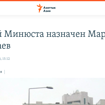
й Минюста назначен Ма
аев
, 15:12
ся