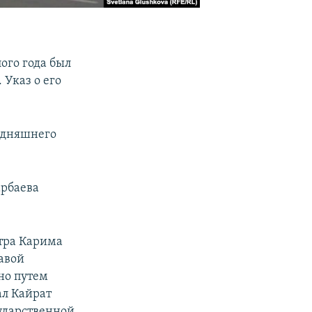
ого года был
Указ о его
одняшнего
арбаева
тра Карима
авой
но путем
ал Кайрат
ударственной