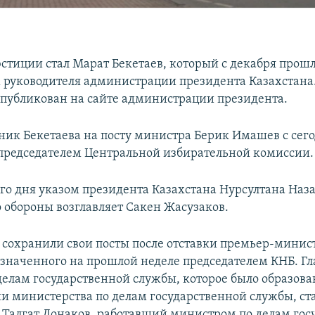
тиции стал Марат Бекетаев, который с декабря прошл
 руководителя администрации президента Казахстана. 
публикован на сайте администрации президента.
ик Бекетаева на посту министра Берик Имашев с сег
 председателем Центральной избирательной комиссии.
го дня указом президента Казахстана Нурсултана Наз
 обороны возглавляет Сакен Жасузаков.
 сохранили свои посты после отставки премьер-минис
значенного на прошлой неделе председателем КНБ. Гл
 делам государственной службы, которое было образова
и министерства по делам государственной службы, ст
Талгат Донаков, работавший министром по делам гос