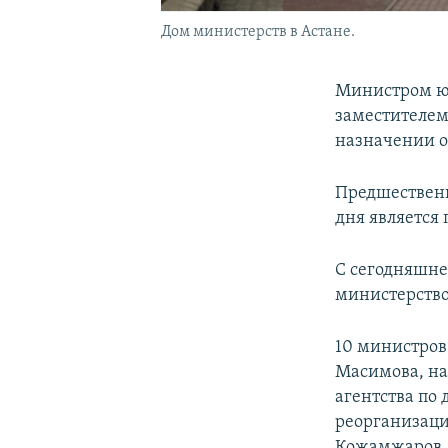
Дом министерств в Астане.
Министром юс
заместителем
назначении о
Предшественн
дня является
С сегодняшне
министерство
10 министров
Масимова, на
агентства по
реорганизаци
Кожамжаров. 