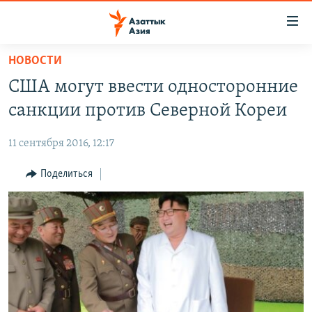
Доступность
ссылок
Вернуться
НОВОСТИ
к
ЦЕНТРАЛЬНАЯ АЗИЯ
США могут ввести односторонние
основному
НОВОСТИ
КАЗАХСТАН
содержанию
санкции против Северной Кореи
ВОЙНА В УКРАИНЕ
Вернутся
КЫРГЫЗСТАН
к
11 сентября 2016, 12:17
НА ДРУГИХ ЯЗЫКАХ
УЗБЕКИСТАН
главной
Поделиться
ТАДЖИКИСТАН
ҚАЗАҚША
навигации
ПОДПИШИТЕСЬ НА НАС В СОЦСЕТЯХ
Вернутся
КЫРГЫЗЧА
к
ЎЗБЕКЧА
поиску
ТОҶИКӢ
Все сайты РСЕ/РС
TÜRKMENÇE