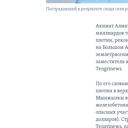
Пострадавший в результате схода селя р
Акимат Алмат
миллиардов т
плотин, реко
на Большом А
землетрясени
заместитель 
Tengrinews.
По его слова
плотин в вер
Мынжылкы в б
железобетонн
опасных учас
долларов). Ст
Tengrinews, 