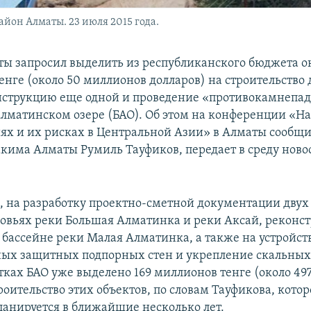
айон Алматы. 23 июля 2015 года.
ы запросил выделить из республиканского бюджета ок
енге (около 50 миллионов долларов) на строительство
нструкцию еще одной и проведение «противокамнепа
лматинском озере (БАО). Об этом на конференции «На
ях и их рисках в Центральной Азии» в Алматы сообщ
акима Алматы Румиль Тауфиков, передает в среду ново
м, на разработку проектно-сметной документации двух
ховьях реки Большая Алматинка и реки Аксай, реконс
ассейне реки Малая Алматинка, а также на устройст
ых защитных подпорных стен и укрепление скальных 
тках БАО уже выделено 169 миллионов тенге (около 49
роительство этих объектов, по словам Тауфикова, кото
планируется в ближайшие несколько лет.