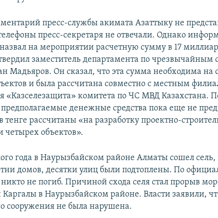
ментарий пресс-службы акимата Азаттыку не предста
елефоны пресс-секретаря не отвечали. Однако информ
 назвал на мероприятии расчетную сумму в 17 миллиар
твердил заместитель департамента по чрезвычайным 
н Мадьяров. Он сказал, что эта сумма необходима на 
бъектов и была рассчитана совместно с местным фили
я «Казселезащита» комитета по ЧС МВД Казахстана. П
предполагаемые денежные средства пока еще не пред
в тенге рассчитаны «на разработку проектно-строите
 четырех объектов».
ого года в Наурызбайском районе Алматы сошел сель, 
отни домов, десятки улиц были подтоплены. По офици
никто не погиб. Причиной схода селя стал прорыв мор
и Каргалы в Наурызбайском районе. Власти заявили, чт
о сооружения не была нарушена.