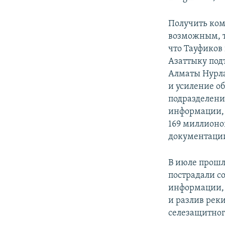
Получить ком
возможным, т
что Тауфиков
Азаттыку под
Алматы Нурла
и усиление о
подразделени
информации, 
169 миллионо
документации
В июле прошл
пострадали с
информации, 
и разлив рек
селезащитног