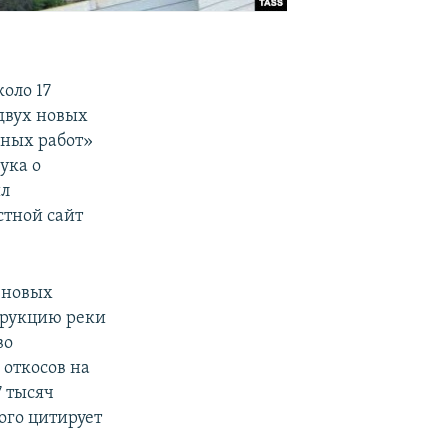
оло 17
 двух новых
дных работ»
ука о
ил
стной сайт
 новых
трукцию реки
во
откосов на
7 тысяч
рого цитирует