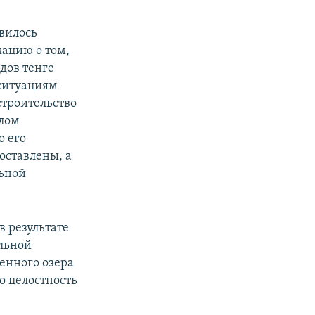
вилось
ацию о том,
дов тенге
ситуациям
строительство
алом
о его
оставлены, а
льной
в результате
альной
енного озера
о целостность