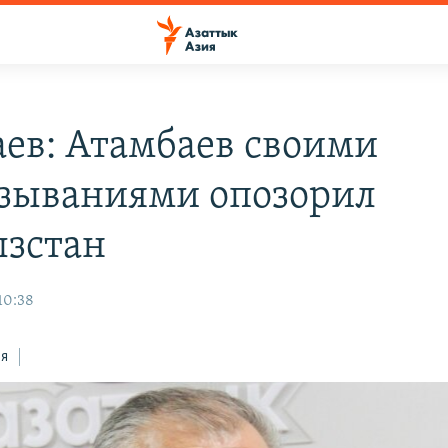
аев: Атамбаев своими
зываниями опозорил
зстан
 10:38
ся