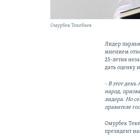
Омурбек Текебаев
Лидер парлам
мнением отно
25-летия неза
дать оценку и
- В этот ден
народ, призва
лидера. Но с
правителе го
Омурбек Теке
президент н