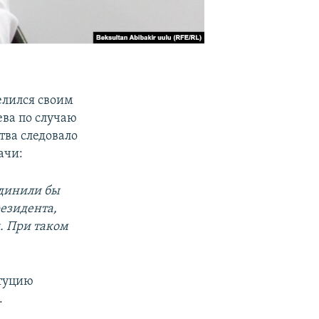
елился своим
ва по случаю
тва следовало
ачи:
единили бы
резидента,
. При таком
итуцию
.