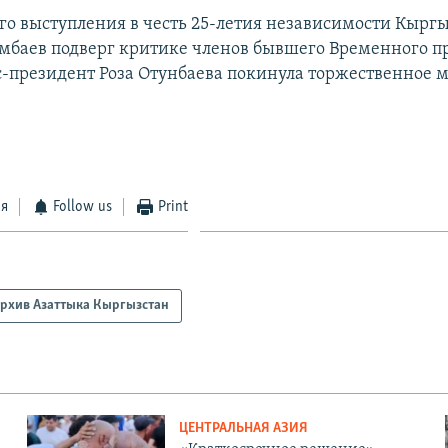
его выступления в честь 25-летия независимости Кырг
мбаев подверг критике членов бывшего Временного пр
кс-президент Роза Отунбаева покинула торжественное 
ся
Follow us
Print
рхив Азаттыка Кыргызстан
ЦЕНТРАЛЬНАЯ АЗИЯ