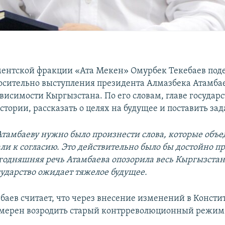
ентской фракции «Ата Мекен» Омурбек Текебаев под
сительно выступления президента Алмазбека Атамбае
висимости Кыргызстана. По его словам, главе государс
стории, рассказать о целях на будущее и поставить зад
ь Атамбаеву нужно было произнести слова, которые объ
ли к согласию. Это действительно было бы достойно п
егодняшняя речь Атамбаева опозорила весь Кыргызстан
сударство ожидает тяжелое будущее.
баев считает, что через внесение изменений в Конст
амерен возродить старый контрреволюционный режим