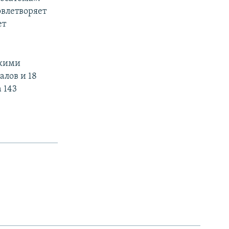
овлетворяет
ет
скими
алов и 18
 143