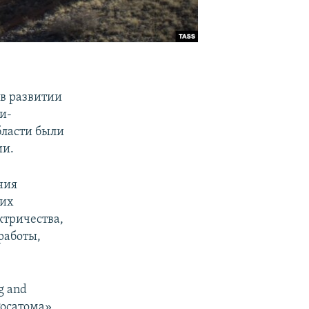
 в развитии
и-
бласти были
ии.
ния
ких
ктричества,
работы,
g and
осатома».