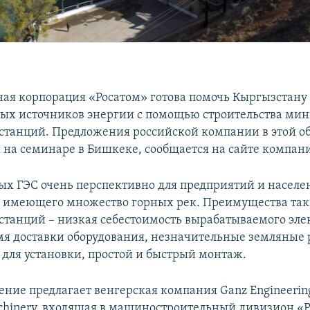
ная корпорация «Росатом» готова помочь Кыргызстану
ых источников энергии с помощью строительства мин
станций. Предложения российской компании в этой о
 на семинаре в Бишкеке, сообщается на сайте компан
ых ГЭС очень перспективно для предприятий и населе
 имеющего множество горных рек. Преимущества та
станций – низкая себестоимость вырабатываемого эле
мя доставки оборудования, незначительные земляные 
для установки, простой и быстрый монтаж.
ние предлагает венгерская компания Ganz Engineerin
achinery, входящая в машиностроительный дивизион «Р