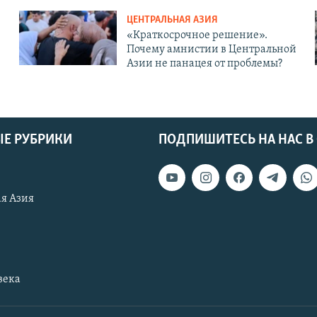
ЦЕНТРАЛЬНАЯ АЗИЯ
«Краткосрочное решение».
Почему амнистии в Центральной
Азии не панацея от проблемы?
Е РУБРИКИ
ПОДПИШИТЕСЬ НА НАС В
я Азия
века