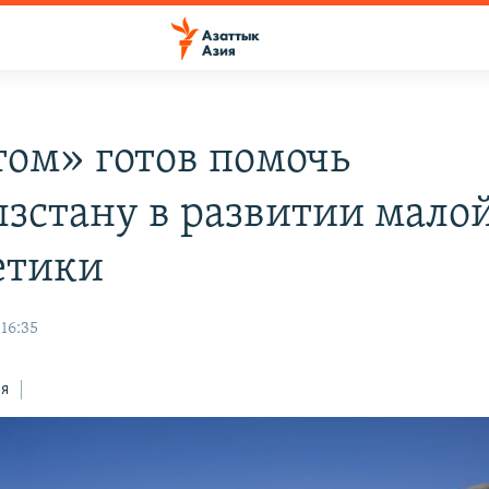
том» готов помочь
зстану в развитии мало
етики
 16:35
ся