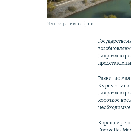
Иллюстративное фото.
Государствен
возобновляем
гидроэлектро
представлены
Развитие мал
Кыргызстана,
гидроэлектро
короткое вре
необходимые 
Хорошее реше
Energetics M