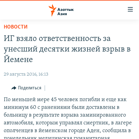
Доступность
ссылок
Вернуться
НОВОСТИ
к
ЦЕНТРАЛЬНАЯ АЗИЯ
ИГ взяло ответственность за
основному
НОВОСТИ
КАЗАХСТАН
содержанию
унесший десятки жизней взрыв в
ВОЙНА В УКРАИНЕ
Вернутся
КЫРГЫЗСТАН
Йемене
к
НА ДРУГИХ ЯЗЫКАХ
УЗБЕКИСТАН
главной
29 августа 2016, 16:13
ТАДЖИКИСТАН
ҚАЗАҚША
навигации
ПОДПИШИТЕСЬ НА НАС В СОЦСЕТЯХ
Вернутся
Поделиться
КЫРГЫЗЧА
к
По меньшей мере 45 человек погибли и еще как
ЎЗБЕКЧА
поиску
минимум 60 с ранениями были доставлены в
ТОҶИКӢ
Все сайты РСЕ/РС
больницу в результате взрыва заминированного
автомобиля, которым управлял смертник, в лагере
TÜRKMENÇE
ополченцев в йеменском городе Аден, сообщила в
понедельник медицинская гуманитарная