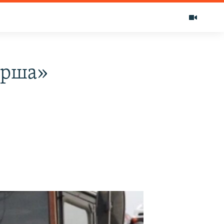
арша»