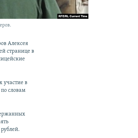
еров.
ров Алексея
ей странице в
олицейские
 участие в
 по словам
адержанных
вять
 рублей.