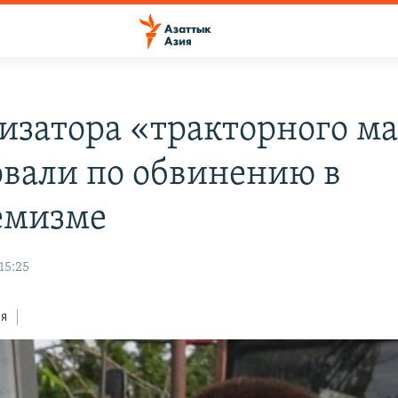
изатора «тракторного м
овали по обвинению в
емизме
15:25
ся