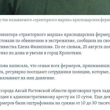
ор так называемого «тракторного марша» краснодарских ферм
анизатора «тракторного марша» краснодарских ферме
стовали по обвинению в экстремизме, сообщила на сво
тивистка Елена Филиппова. По ее словам, 25 августа п
нко из дома и увезли в город Кропоткин.
ова написала, что семьи всех фермеров, принимавших
та, регулярно посещают сотрудники полиции, которые,
оказывают на них давление.
 города Аксай Ростовской области приговорил трех з
кции к административному аресту на 10 суток. Еще де
рмеров были оштрафованы на суммы от 10 до 30 тысяч