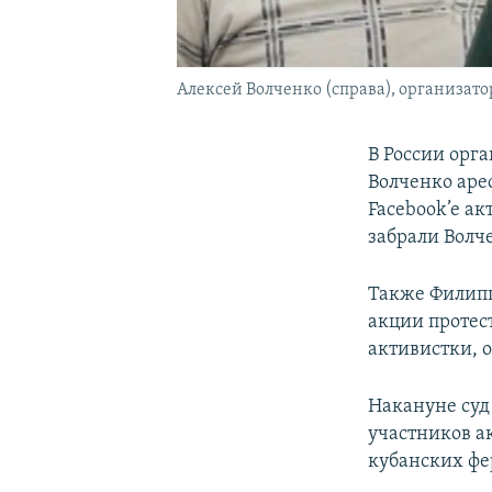
Алексей Волченко (справа), организат
В России орг
Волченко аре
Facebook’e ак
забрали Волче
Также Филипп
акции протес
активистки, 
Накануне суд
участников а
кубанских фе