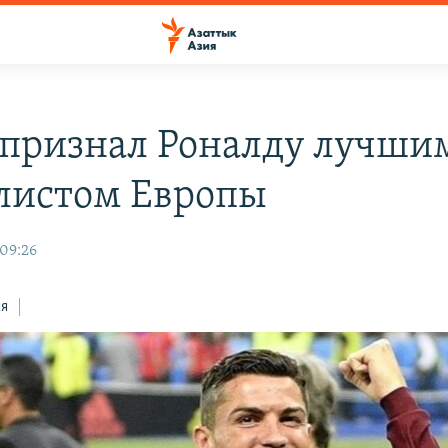
признал Роналду лучши
листом Европы
 09:26
ся