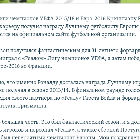
иги чемпионов УЕФА-2015/16 и Евро-2016 Криштиану Р
а карьеру получил награду Лучшему футболисту Европы
ется на официальном сайте футбольной организации.
он получился фантастическим для 31-летнего форвард
ыиграл с «Реалом» Лигу чемпионов УЕФА, а затем побе
вро-2016 во Франции.
о, что именно Роналду досталась награда Лучшему игр
е получал в сезоне 2013/14. В финальном раунде голо
дил своего партнера по «Реалу» Гарета Бейла и форвар
нтуана Гризманна.
 большая честь. Это был фантастический сезон, и я до
 игроков и персонал «Реала», а также сборной Португа
с был невероятный чемпионат Европы. Мои поздравлен