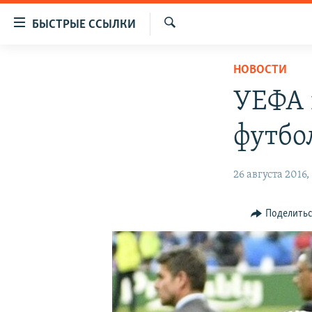
Доступность
БЫСТРЫЕ ССЫЛКИ
ссылок
Искать
Вернуться
ЦЕНТРАЛЬНАЯ АЗИЯ
НОВОСТИ
к
НОВОСТИ
КАЗАХСТАН
основному
УЕФА 
содержанию
ВОЙНА В УКРАИНЕ
КЫРГЫЗСТАН
Вернутся
футбо
НА ДРУГИХ ЯЗЫКАХ
УЗБЕКИСТАН
к
главной
ТАДЖИКИСТАН
ҚАЗАҚША
26 августа 2016,
навигации
КЫРГЫЗЧА
Вернутся
к
ЎЗБЕКЧА
Поделить
поиску
ТОҶИКӢ
TÜRKMENÇE