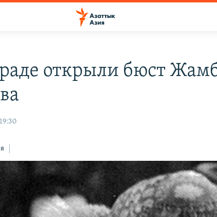
граде открыли бюст Жам
ва
 19:30
ся