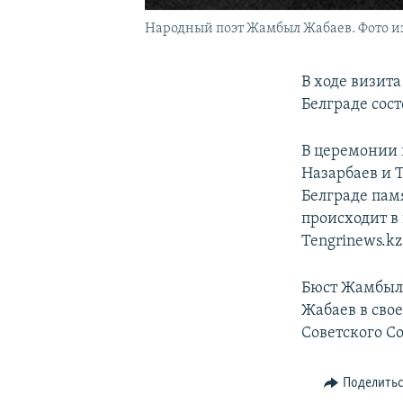
Народный поэт Жамбыл Жабаев. Фото из
В ходе визит
Белграде сос
В церемонии 
Назарбаев и 
Белграде пам
происходит в 
Tengrinews.kz
Бюст Жамбыла
Жабаев в свое
Советского С
Поделить