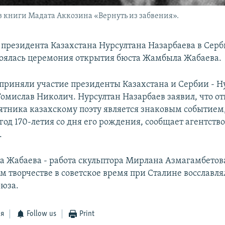
 книги Мадата Аккозина «Вернуть из забвения».
а президента Казахстана Нурсултана Назарбаева в Сер
тоялась церемония открытия бюста Жамбыла Жабаева.
приняли участие президенты Казахстана и Сербии - Н
Томислав Николич. Нурсултан Назарбаев заявил, что о
ятника казахскому поэту является знаковым событием,
год 170-летия со дня его рождения, сообщает агентств
.
 Жабаева - работа скульптора Мирлана Азмагамбето
м творчестве в советское время при Сталине восславля
оюза.
ся
Follow us
Print