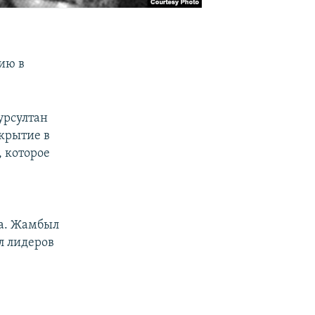
бию в
урсултан
ткрытие в
 которое
о
ва. Жамбыл
л лидеров