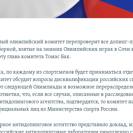
ый олимпийский комитет перепроверит все допинг-
борной, взятые на зимних Олимпийских играх в Сочи в 
оту глава комитета Томас Бах.
ха, по каждому из спортсменов будет приниматься отд
итет обсудит вопросы дисквалификации российских с
от следующей Олимпиады и возможное перераспредел
отметил, что, если все случаи, описанные в расследов
нтидопингового агентства, подтвердятся, то комитет 
фициальных лиц из Министерства спорта России.
рное антидопинговое агентство представило доклад, и
 российские антидопинговые лаборатории умышленно 