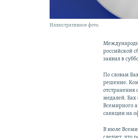
Иллюстративное фото.
Международн
российской с
заявил в субб
По словам Ба
решение. Ком
отстранения 
медалей. Бах 
Всемирного а
санкции на о
В июле Всеми
следует, что