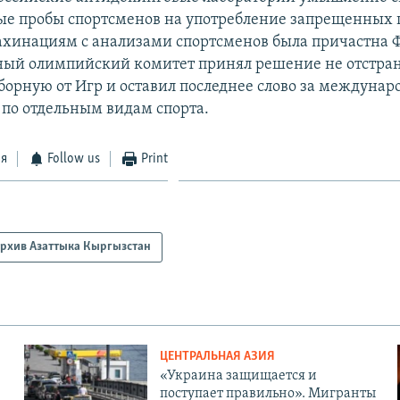
е пробы спортсменов на употребление запрещенных 
ахинациям с анализами спортсменов была причастна 
ый олимпийский комитет принял решение не отстран
борную от Игр и оставил последнее слово за междуна
по отдельным видам спорта.
ся
Follow us
Print
рхив Азаттыка Кыргызстан
ЦЕНТРАЛЬНАЯ АЗИЯ
«Украина защищается и
поступает правильно». Мигранты