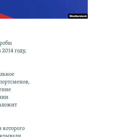
пробы
2014 году,
ельное
портсменов,
ение
ании
наложит
з которого
скрывали