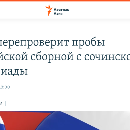
ерепроверит пробы
йской сборной с сочинск
пиады
 13:00
ся