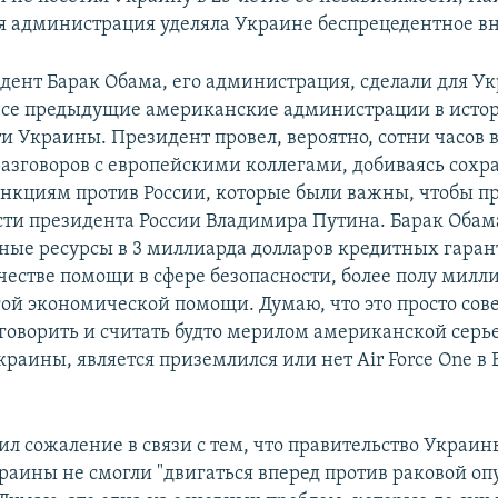
 администрация уделяла Украине беспрецедентное в
дент Барак Обама, его администрация, сделали для У
все предыдущие американские администрации в исто
и Украины. Президент провел, вероятно, сотни часов в
азговоров с европейскими коллегами, добиваясь сохр
нкциям против России, которые были важны, чтобы пр
сти президента России Владимира Путина. Барак Обам
ные ресурсы в 3 миллиарда долларов кредитных гаран
ачестве помощи в сфере безопасности, более полу милл
гой экономической помощи. Думаю, что это просто со
говорить и считать будто мерилом американской серье
аины, является приземлился или нет Air Force One в Б
ил сожаление в связи с тем, что правительство Украин
раины не смогли "двигаться вперед против раковой оп