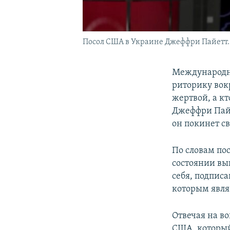
Посол США в Украине Джеффри Пайетт.
Международно
риторику вокр
жертвой, а кт
Джеффри Пайе
он покинет св
По словам пос
состоянии вы
себя, подпис
которым явля
Отвечая на в
США, который