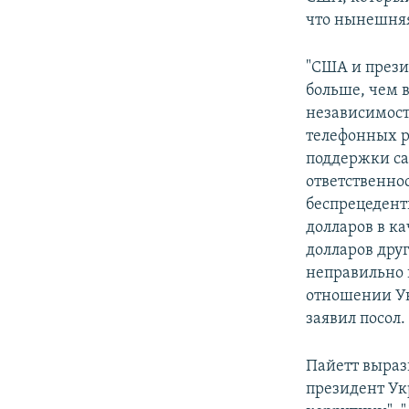
что нынешняя
"США и прези
больше, чем 
независимост
телефонных р
поддержки са
ответственно
беспрецедент
долларов в к
долларов дру
неправильно 
отношении Укр
заявил посол.
Пайетт выраз
президент Ук