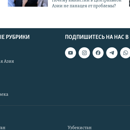
Почему амнистии в Центральной
Азии не панацея от проблемы?
Е РУБРИКИ
ПОДПИШИТЕСЬ НА НАС В
я Азия
века
тан
Узбекистан