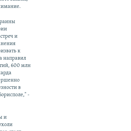
нимание.
краины
рии
стреч и
анения
извать к
а направил
тий, 600 млн
иарда
вершенно
зности в
орисполе," -
ы и
ухоли