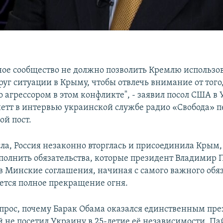
е сообщество не должно позволить Кремлю использов
уг ситуации в Крыму, чтобы отвлечь внимание от того,
о агрессором в этом конфликте", - заявил посол США в
тт в интервью украинской службе радио «Свобода» пе
ой пост.
ла, Россия незаконно вторглась и присоединила Крым, 
полнить обязательства, которые президент Владимир П
ав Минские соглашения, начиная с самого важного обяз
ется полное прекращение огня.
опрос, почему Барак Обама оказался единственным пр
 не посетил Украину в 25-летие её независимости, Пай