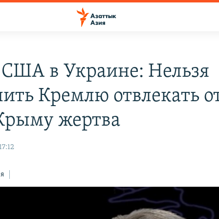
 США в Украине: Нельзя
лить Кремлю отвлекать от
 Крыму жертва
17:12
ся