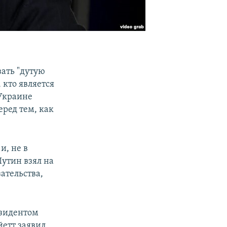
ать "дутую
 кто является
 Украине
ред тем, как
и, не в
утин взял на
ательства,
езидентом
етт заявил,