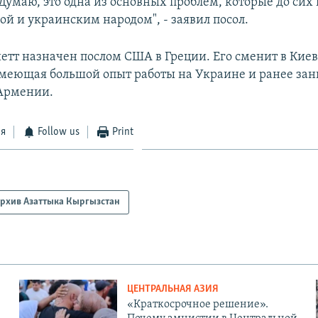
Думаю, это одна из основных проблем, которые до сих 
ой и украинским народом", - заявил посол.
тт назначен послом США в Греции. Его сменит в Кие
меющая большой опыт работы на Украине и ранее за
Армении.
ся
Follow us
Print
рхив Азаттыка Кыргызстан
ЦЕНТРАЛЬНАЯ АЗИЯ
«Краткосрочное решение».