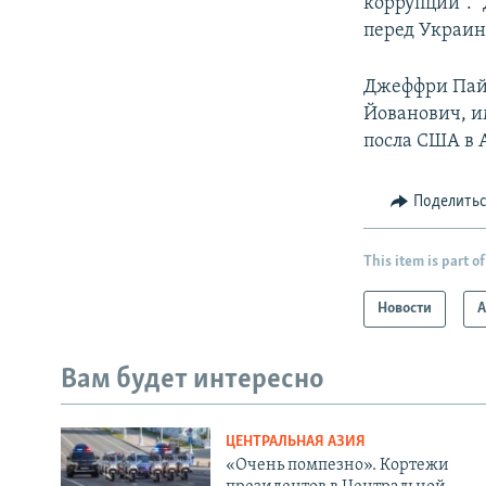
коррупции". "
перед Украин
Джеффри Пайе
Йованович, и
посла США в 
Поделить
This item is part of
Новости
А
Вам будет интересно
ЦЕНТРАЛЬНАЯ АЗИЯ
«Очень помпезно». Кортежи