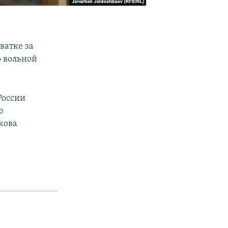
ватке за
 вольной
России
ю
кова