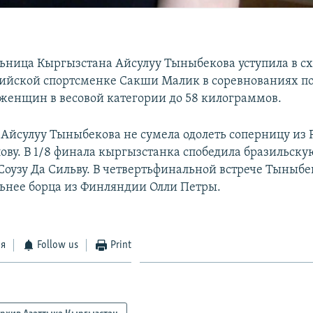
ьница Кыргызстана Айсулуу Тыныбекова уступила в сх
ийской спортсменке Сакши Малик в соревнованиях по
 женщин в весовой категории до 58 килограммов.
 Айсулуу Тыныбекова не сумела одолеть соперницу из 
ову. В 1/8 финала кыргызстанка спобедила бразильску
Соузу Да Сильву. В четвертьфинальной встрече Тыныбе
льнее борца из Финляндии Олли Петры.
ся
Follow us
Print