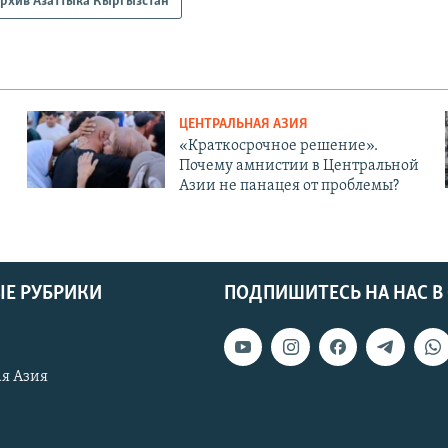
рхив Азаттыка Кыргызстан
ЦЕНТРАЛЬНАЯ АЗИЯ
«Краткосрочное решение».
Почему амнистии в Центральной
Азии не панацея от проблемы?
Е РУБРИКИ
ПОДПИШИТЕСЬ НА НАС В
я Азия