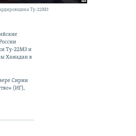
мбардировщика Ту-22М3
сийские
России
ки Ту-22М3 и
зы Хамадан в
евере Сирии
тво» (ИГ),