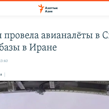
я провела авианалёты в 
абазы в Иране
13:40
ся