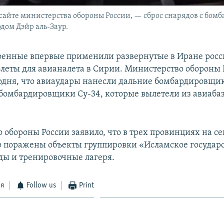
 сайте министерства обороны России, — сброс снарядов с бо
ом Дэйр аль-Заур.
оенные впервые применили развернутые в Иране рос
леты для авианалета в Сирии. Министерство обороны 
одня, что авиаудары нанесли дальние бомбардировщи
бомбардировщики Су-34, которые вылетели из авиаба
 обороны России заявило, что в трех провинциях на с
 поражены объекты группировки «Исламское государс
ды и тренировочные лагеря.
ся
Follow us
Print