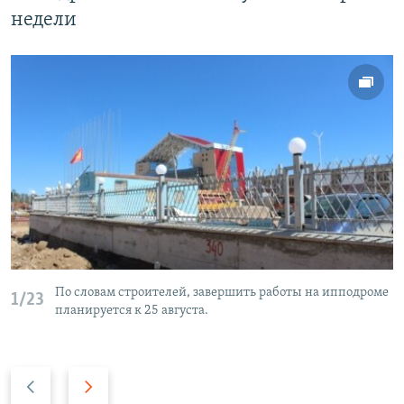
недели
По словам строителей, завершить работы на ипподроме
1/23
планируется к 25 августа.
P
N
r
e