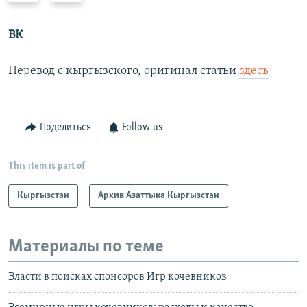
e
x
v
t
ВК
i
s
o
l
Перевод с кыргызского, оригинал статьи
здесь
u
i
s
d
s
e
Поделиться
Follow us
l
i
This item is part of
d
e
Кыргызстан
Архив Азаттыка Кыргызстан
Материалы по теме
Власти в поисках спонсоров Игр кочевников