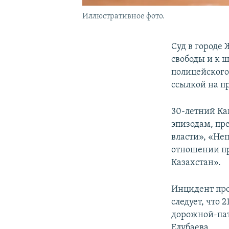
Иллюстративное фото.
Суд в городе
свободы и к 
полицейского
ссылкой на п
30-летний Ка
эпизодам, пр
власти», «Не
отношении пр
Казахстан».
Инцидент про
следует, что 
дорожной-пат
Елубаева.