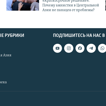
«Краткосрочное решение».
Почему амнистии в Центральной
Азии не панацея от проблемы?
Е РУБРИКИ
ПОДПИШИТЕСЬ НА НАС В
я Азия
века