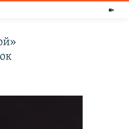
ой»
ок