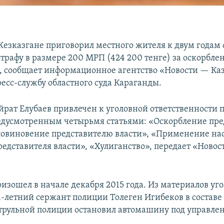
 Жезказгане приговорил местного жителя к двум годам
штрафу в размере 200 МРП (424 200 тенге) за оскорбле
, сообщает информационное агентство «Новости — Каз
ресс-службу областного суда Караганды.
йрат Елубаев привлечен к уголовной ответственности 
едусмотренным четырьмя статьями: «Оскорбление пре
повиновение представителю власти», «Применение на
едставителя власти», «Хулиганство», передает «Ново
изошел в начале декабря 2015 года. Из материалов уго
21-летний сержант полиции Толеген Игибеков в состав
рульной полиции остановил автомашину под управле