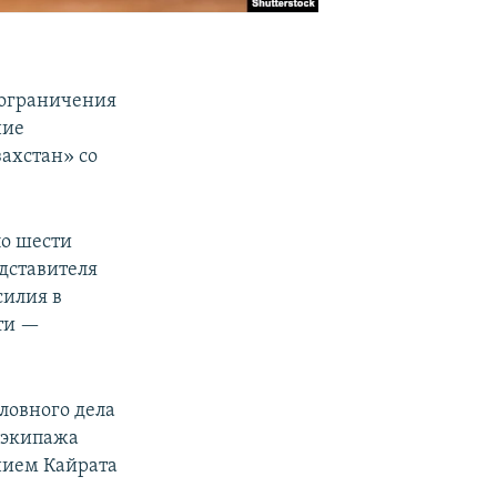
 ограничения
ние
ахстан» со
по шести
дставителя
силия в
сти —
ловного дела
е экипажа
нием Кайрата