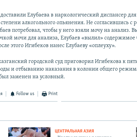
доставили Елубаева в наркологический диспансер для
 степени алкогольного опьянения. Не согласившись с 
баев потребовал, чтобы у него взяли мочу на анализ. В
ночкой мочи для анализа, Елубаев «вылил» содержимое
сле этого Игибеков нанес Елубаеву «оплеуху».
казганский городской суд приговорил Игибекова к пят
оды и отбыванию наказания в колонии общего режима
 был заменен на условный.
ся
Follow us
Print
ЦЕНТРАЛЬНАЯ АЗИЯ