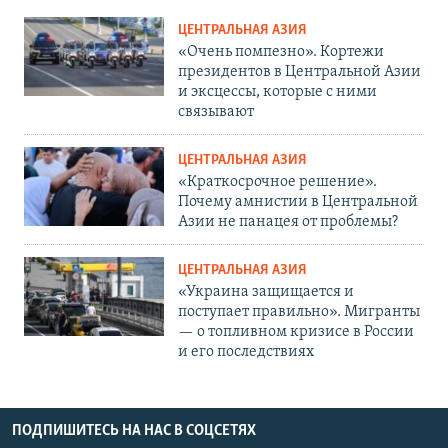
ЦЕНТРАЛЬНАЯ АЗИЯ
«Очень помпезно». Кортежи
президентов в Центральной Азии
и эксцессы, которые с ними
связывают
ЦЕНТРАЛЬНАЯ АЗИЯ
«Краткосрочное решение».
Почему амнистии в Центральной
Азии не панацея от проблемы?
ЦЕНТРАЛЬНАЯ АЗИЯ
«Украина защищается и
поступает правильно». Мигранты
— о топливном кризисе в России
и его последствиях
ПОДПИШИТЕСЬ НА НАС В СОЦСЕТЯХ