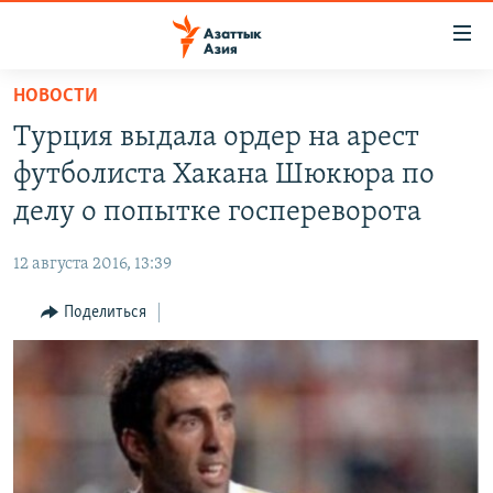
Доступность
ссылок
Вернуться
НОВОСТИ
к
ЦЕНТРАЛЬНАЯ АЗИЯ
Турция выдала ордер на арест
основному
НОВОСТИ
КАЗАХСТАН
содержанию
футболиста Хакана Шюкюра по
ВОЙНА В УКРАИНЕ
Вернутся
КЫРГЫЗСТАН
делу о попытке госпереворота
к
НА ДРУГИХ ЯЗЫКАХ
УЗБЕКИСТАН
главной
12 августа 2016, 13:39
ТАДЖИКИСТАН
ҚАЗАҚША
навигации
ПОДПИШИТЕСЬ НА НАС В СОЦСЕТЯХ
Вернутся
Поделиться
КЫРГЫЗЧА
к
ЎЗБЕКЧА
поиску
ТОҶИКӢ
Все сайты РСЕ/РС
TÜRKMENÇE