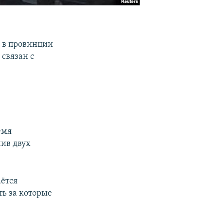
а в провинции
 связан с
емя
нив двух
аётся
ть за которые