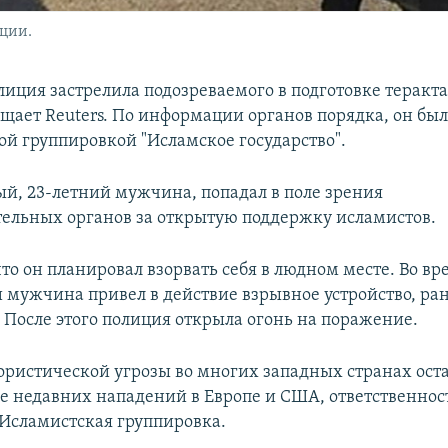
ции.
лиция застрелила подозреваемого в подготовке теракт
щает Reuters. По информации органов порядка, он был
ой группировкой "Исламское государство".
й, 23-летний мужчина, попадал в поле зрения
ельных органов за открытую поддержку исламистов.
то он планировал взорвать себя в людном месте. Во вр
 мужчина привел в действие взрывное устройство, ра
 После этого полиция открыла огонь на поражение.
ористической угрозы во многих западных странах ост
е недавних нападений в Европе и США, ответственнос
я Исламистская группировка.