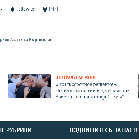
ся
Follow us
Print
рхив Азаттыка Кыргызстан
ЦЕНТРАЛЬНАЯ АЗИЯ
«Краткосрочное решение».
Почему амнистии в Центральной
Азии не панацея от проблемы?
Е РУБРИКИ
ПОДПИШИТЕСЬ НА НАС В