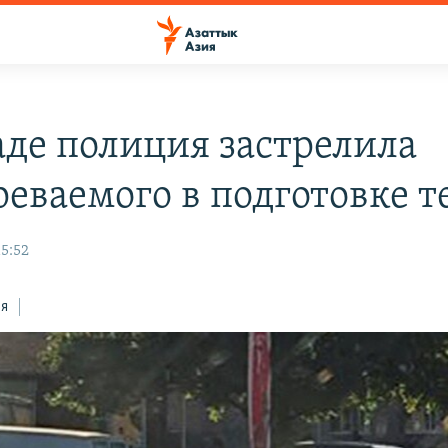
аде полиция застрелила
реваемого в подготовке т
15:52
ся