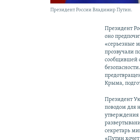
Президент России Владимир Путин.
Президент Ро
оно предпочи
«серьезные м
прозвучали п
сообщившей о
безопасности
предотвращен
Крыма, подго
Президент Ук
поводом для 
утверждения 
развертывание
секретарь ми
«Путин хочет