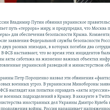
ссии Владимир Путин обвинил украинское правительст
тает путь «террора» миру, и предупредил, что Москва 
еры» для обеспечения безопасности Крыма. Коммент
осле заявления Федеральной службы безопасности Росс
 двух разных эпизодах, в которых погибли два сотруд
. В ФСБ настаивают, что во время этих инцидентов был
ы акты саботажа на жизненно важных объектах инфр
товленные украинской разведкой и министерством об
раины Петр Порошенко назвал эти обвинения «фанта
новых военных угроз. В украинском Минобороны заяви
ФСБ выглядят как попытки оправдать «акты агрессии»
 военных подразделений в Крыму. В аккаунте в Twitte
нистерства иностранных дел Украины Дмитро Кулеба 
 продолжения войны. Россия наращивает напряженнос