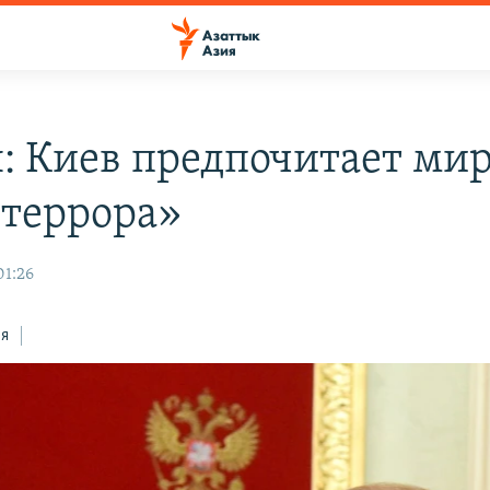
: Киев предпочитает ми
«террора»
01:26
ся