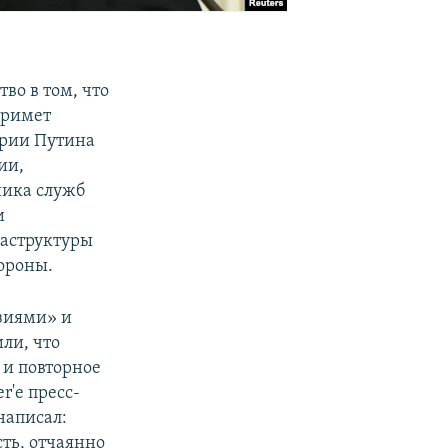
во в том, что
примет
арии Путина
ии,
ника служб
и
аструктуры
ороны.
зиями» и
ли, что
 и повторное
r'е пресс-
написал:
ть, отчаянно