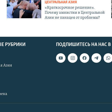
ЦЕНТРАЛЬНАЯ АЗИЯ
«Краткосрочное решение».
Почему амнистии в Центральной
Азии не панацея от проблемы?
Е РУБРИКИ
ПОДПИШИТЕСЬ НА НАС В
я Азия
века