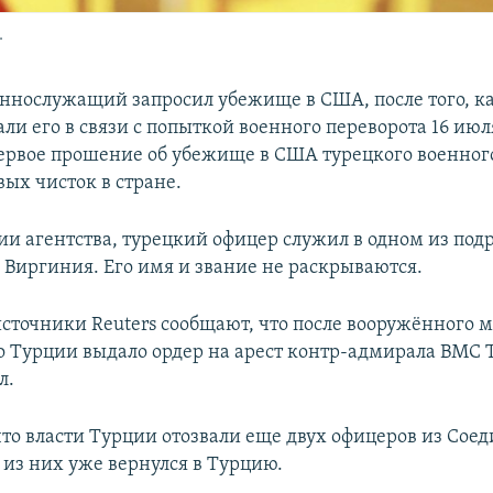
.
ннослужащий запросил убежище в США, после того, ка
ли его в связи с попыткой военного переворота 16 июл
 первое прошение об убежище в США турецкого военног
вых чисток в стране.
и агентства, турецкий офицер служил в одном из под
 Виргиния. Его имя и звание не раскрываются.
точники Reuters сообщают, что после вооружённого 
о Турции выдало ордер на арест контр-адмирала ВМС 
л.
что власти Турции отозвали еще двух офицеров из Со
 из них уже вернулся в Турцию.