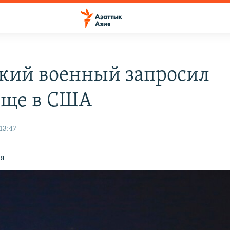
кий военный запросил
ще в США
13:47
ся