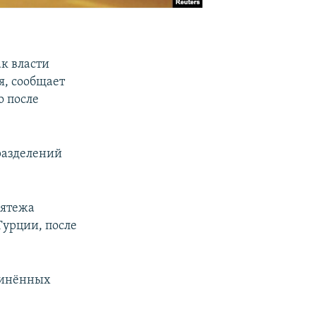
к власти
я, сообщает
о после
разделений
мятежа
Турции, после
единённых