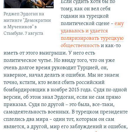
Если судить хотя бы по
тому, как он вел себя
Реджеп Эрдоган на
годами на турецкой
митинге "Демократии
политической сцене –
ему
и Мучеников" в
удавалось и удается
Стамбуле. 7 августа
поляризировать турецкую
общественность
и как-то
иметь от этого выигрыши. У него есть
политическое чутье. Но ввиду того, что он уже
очень долгое время руководит Турцией, он,
наверное, начал делать и ошибки. Мы не знаем
точно, кстати, кто велел сбить российский
бомбардировщик в ноябре 2015 года. Судя по одной
версии, об этом знал Эрдоган, если не сам прямо
приказал. Судя по другой – это была, все-таки,
самодеятельность военных. В турецком президенте
сплелись два мира – один тот, которым он сам
является, а другой, мир его заблуждений и ошибок,