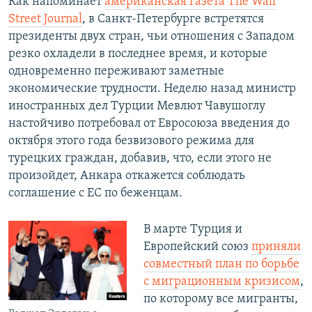
Как напоминает
американская газета The Wall
Street Journal
, в Санкт-Петербурге встретятся
президенты двух стран, чьи отношения с Западом
резко охладели в последнее время, и которые
одновременно переживают заметные
экономические трудности. Неделю назад министр
иностранных дел Турции Мевлют Чавушоглу
настойчиво потребовал от Евросоюза введения до
октября этого года безвизового режима для
турецких граждан, добавив, что, если этого не
произойдет, Анкара откажется соблюдать
соглашение с ЕС по беженцам.
В марте Турция и
Европейский союз
приняли
совместный план по борьбе
с миграционным кризисом
,
по которому все мигранты,