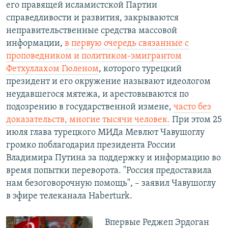
его правящей исламистской Партии
справедливости и развития, закрываются
неправительственные средства массовой
информации,
в первую очередь связанные с
проповедником и политиком-эмигрантом
Фетхуллахом Гюленом
, которого турецкий
президент и его окружение называют идеологом
неудавшегося мятежа, и арестовываются по
подозрению в государственной измене,
часто без
доказательств, многие тысячи человек.
При этом 25
июля глава турецкого МИДа Мевлют Чавушоглу
громко поблагодарил президента России
Владимира Путина за поддержку и информацию во
время попытки переворота. "Россия предоставила
нам безоговорочную помощь", – заявил Чавушоглу
в эфире телеканала Haberturk.
Впервые Реджеп Эрдоган