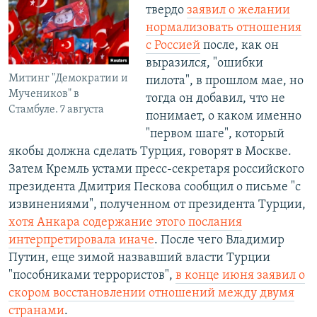
твердо
заявил о желании
нормализовать отношения
с Россией
после, как он
выразился, "ошибки
Митинг "Демократии и
пилота", в прошлом мае, но
Мучеников" в
тогда он добавил, что не
Стамбуле. 7 августа
понимает, о каком именно
"первом шаге", который
якобы должна сделать Турция, говорят в Москве.
Затем Кремль устами пресс-секретаря российского
президента Дмитрия Пескова сообщил о письме "с
извинениями", полученном от президента Турции,
хотя Анкара содержание этого послания
интерпретировала иначе
. После чего Владимир
Путин, еще зимой назвавший власти Турции
"пособниками террористов",
в конце июня заявил о
скором восстановлении отношений между двумя
странами
.