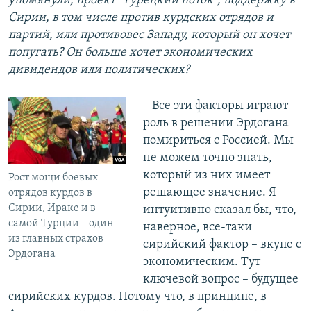
упомянули, проект "Турецкий поток", поддержку в
Сирии, в том числе против курдских отрядов и
партий, или противовес Западу, который он хочет
попугать? Он больше хочет экономических
дивидендов или политических?
– Все эти факторы играют
роль в решении Эрдогана
помириться с Россией. Мы
не можем точно знать,
который из них имеет
Рост мощи боевых
решающее значение. Я
отрядов курдов в
Сирии, Ираке и в
интуитивно сказал бы, что,
самой Турции – один
наверное, все-таки
из главных страхов
сирийский фактор – вкупе с
Эрдогана
экономическим. Тут
ключевой вопрос – будущее
сирийских курдов. Потому что, в принципе, в