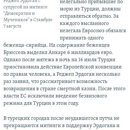
Реджеп Эрдоган с
нелегально прибывшие по
супругой на митинге
морю из Турции, должны
"Демократии и
отправляться обратно. За
Мучеников" в Стамбуле
каждого высланного
7 августа
нелегала Евросоюз обязался
принимать одного
беженца-сирийца. На содержание беженцев
Брюссель выделил Анкаре 6 миллиардов евро.
Однако после мятежа в ночь на 16 июля Турция
приостановила действие Европейской конвенции
по правам человека, а Реджеп Эрдоган несколько
раз заявил, что рассматривает возможность
возвращения в стране смертной казни. После этого
власти ЕС исключили введение безвизового
режима для Турции в этом году.
В турецких городах после неудавшегося путча не
прекращаются митинги в поддержку Эрдогана и