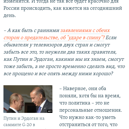
изменится. И тогда не так все будет красочно для
России происходить, как кажется на сегодняшний
день.
– А как быть с ранними
заявлениями с обеих
сторон о предательстве, об "ударе в спину"?
Если
обыватели у телевизоров двух стран и смогут
забыть все это, то неужели два таких правителя,
как Путин и Эрдоган, какими мы их знаем, смогут
тоже забыть, а не просто временно сделать вид, что
все прощено и все опять между ними хорошо?
– Наверное, они оба
поняли, хотя бы на время,
что политика – это не
персональные отношения.
Что нужно как-то уметь
Путин и Эрдоган на
отстраниться от того, что
саммите G-20 в