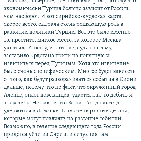
– Москва, наверное, все-таки выиграла, потому что
экономически Турция больше зависит от России,
чем наоборот. И вот сирийско-курдская карта,
скорее всего, сыграла очень решающую роль в
развитии политики Турции. Вот это было именно
то, простите, мягкое место, за которое Москва
ухватила Анкару, и которое, судя по всему,
заставило Эрдогана пойти на попятную и
извиниться перед Путиным. Хотя это извинение
было очень специфическим! Многое будет зависеть
от того, как будут разворачиваться события в Сирии
дальше, потому что не факт, что окруженный город
Алеппо, оплот повстанцев, удастся как-то добить и
захватить. Не факт и что Башар Асад навсегда
удержится в Дамаске. Есть очень разные детали,
которые могут повлиять на развитие событий.
Возможно, в течение следующего года России
придется уйти из Сирии, и ситуация там