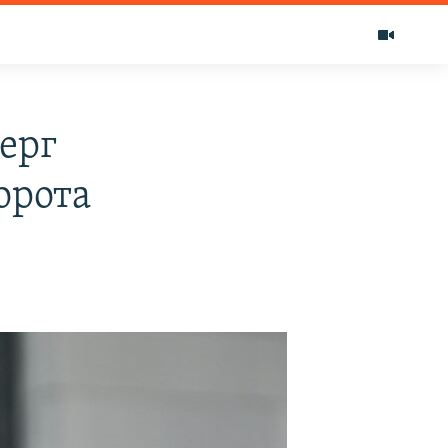
ерг
орота