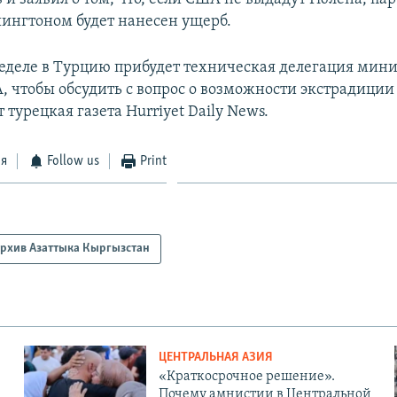
ингтоном будет нанесен ущерб.
еделе в Турцию прибудет техническая делегация мини
 чтобы обсудить с вопрос о возможности экстрадиции
 турецкая газета Hurriyet Daily News.
ся
Follow us
Print
рхив Азаттыка Кыргызстан
ЦЕНТРАЛЬНАЯ АЗИЯ
«Краткосрочное решение».
Почему амнистии в Центральной