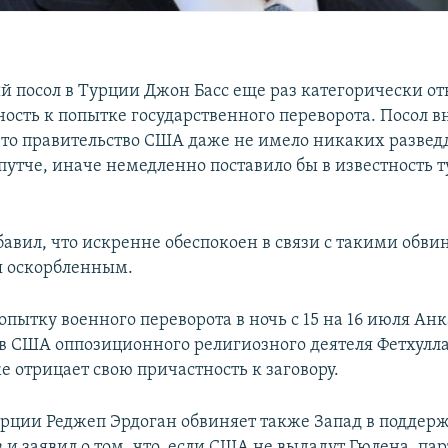
 посол в Турции Джон Басс еще раз категорически от
ность к попытке государственного переворота. Посол в
что правительство США даже не имело никаких развед
путче, иначе немедленно поставило бы в известность 
бавил, что искренне обеспокоен в связи с такими обв
бя оскорбленным.
опытку военного переворота в ночь с 15 на 16 июля Анк
в США оппозиционного религиозного деятеля Фетхулла
е отрицает свою причастность к заговору.
рции Реджеп Эрдоган обвиняет также Запад в поддер
и заявил о том, что, если США не выдадут Гюлена, па