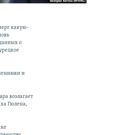
верг какую-
новь
данных о
турецкое
инениями и
ара возлагает
ха Гюлена,
жке
ртнерству