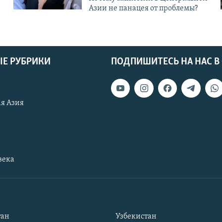
Азии не панацея от проблемы?
Е РУБРИКИ
ПОДПИШИТЕСЬ НА НАС В
я Азия
века
тан
Узбекистан