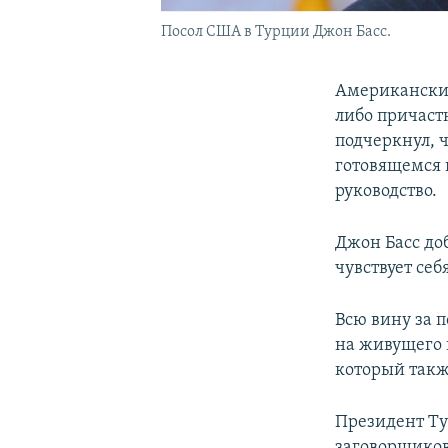
Посол США в Турции Джон Басс.
Американский
либо причаст
подчеркнул, 
готовящемся 
руководство.
Джон Басс до
чувствует се
Всю вину за п
на живущего 
который такж
Президент Ту
заговорщиков 