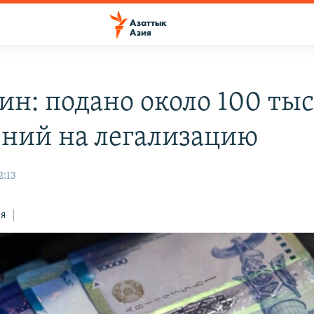
н: подано около 100 ты
ений на легализацию
2:13
ся