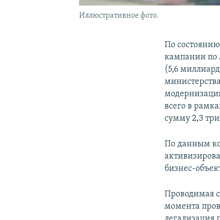
Иллюстративное фото.
По состоянию 
кампании по 
(5,6 миллиар
министерства
модернизации
всего в рамк
сумму 2,3 три
По данным ко
активизирова
бизнес-объек
Проводимая се
момента пров
легализация 