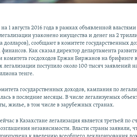
на 1 августа 2016 года в рамках объявленной властями
легализации узаконено имущества и денег на 2 трилл
да долларов), сообщают в комитете государственных до
 финансов. Как сказал директор департамента развит
 комитета госдоходов Ержан Биржанов на брифинге в
ах легализации поступило около 100 тысяч заявлений 
ллиона тенге.
митета государственных доходов, кампания по легал
лась в последние месяцы. В числе легализуемых объек
ты, жилье, в том числе в зарубежных странах.
йчас в Казахстане легализация является третьей по сч
озглашения независимости. Власти страны заявили, чт
приурочена к введению всеобщего декларирования дох