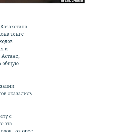
 Казахстана
иона тенге
ходов
ия и
 Астане,
на общую
изации
тов оказались
ету с
о эта
одов, которое