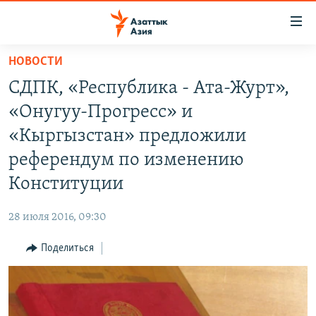
Доступность
ссылок
Вернуться
НОВОСТИ
к
ЦЕНТРАЛЬНАЯ АЗИЯ
СДПК, «Республика - Ата-Журт»,
основному
НОВОСТИ
КАЗАХСТАН
содержанию
«Онугуу-Прогресс» и
ВОЙНА В УКРАИНЕ
Вернутся
КЫРГЫЗСТАН
«Кыргызстан» предложили
к
НА ДРУГИХ ЯЗЫКАХ
УЗБЕКИСТАН
референдум по изменению
главной
ТАДЖИКИСТАН
ҚАЗАҚША
навигации
Конституции
ПОДПИШИТЕСЬ НА НАС В СОЦСЕТЯХ
Вернутся
КЫРГЫЗЧА
к
28 июля 2016, 09:30
ЎЗБЕКЧА
поиску
Поделиться
ТОҶИКӢ
Все сайты РСЕ/РС
TÜRKMENÇE