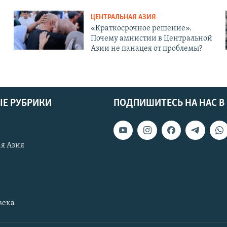
ЦЕНТРАЛЬНАЯ АЗИЯ
«Краткосрочное решение».
Почему амнистии в Центральной
Азии не панацея от проблемы?
Е РУБРИКИ
ПОДПИШИТЕСЬ НА НАС В
я Азия
века