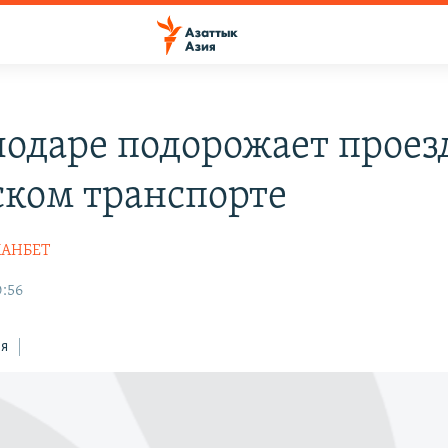
лодаре подорожает проез
ском транспорте
ХАНБЕТ
0:56
ся