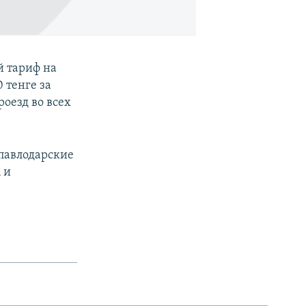
й тариф на
0 тенге за
оезд во всех
 павлодарские
 и