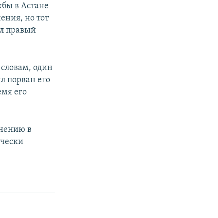
жбы в Астане
ения, но тот
ал правый
 словам, один
л порван его
емя его
инению в
ически