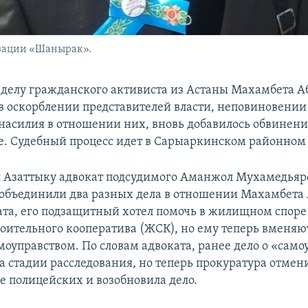
изации «Шанырак».
 делу гражданского активиста из Астаны Махамбета А
в оскорблении представителей власти, неповиновении
асилия в отношении них, вновь добавилось обвинени
е. Судебный процесс идет в Сарыаркинском районном 
л Азаттыку адвокат подсудимого Аманжол Мухамедьяр
объединили два разных дела в отношении Махамбета
ата, его подзащитный хотел помочь в жилищном спор
ительного кооператива (ЖСК), но ему теперь вменяют
моуправством. По словам адвоката, ранее дело о «само
а стадии расследования, но теперь прокуратура отмен
е полицейских и возобновила дело.