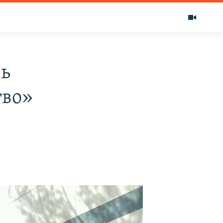
вь
тво»