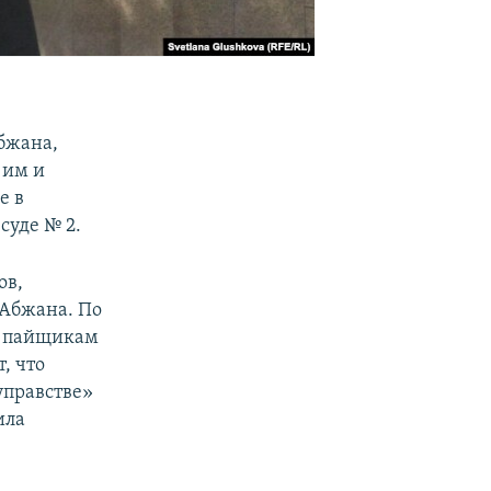
бжана,
 им и
е в
суде № 2.
ов,
 Абжана. По
е пайщикам
, что
управстве»
ила