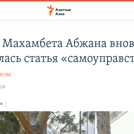
е Махамбета Абжана вно
лась статья «самоуправс
ШКОВА
:28
ся