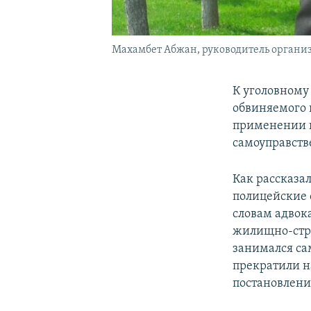
Махамбет Абжан, руководитель орган
К уголовному
обвиняемого 
применении н
самоуправств
Как рассказа
полицейские 
словам адвок
жилищно-стро
занимался са
прекратили н
постановлени