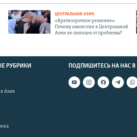
ЦЕНТРАЛЬНАЯ АЗИЯ
«Краткосрочное решение».
Почему амнистии в Центральной
Азии не панацея от проблемы?
Е РУБРИКИ
ПОДПИШИТЕСЬ НА НАС В
я Азия
века