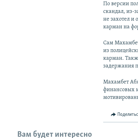
По версии по
скандал, из-з
не захотел и
карман на ф
Сам Махамбет
из полицейск
карман. Такж
задержания 
Махамбет Абж
финансовых м
мотивирован
Поделить
Вам будет интересно