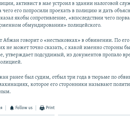
лиции, активист в мае устроил в здании налоговой слу
а чего его попросили проехать в полицию и дать объясн
 оказал якобы сопротивление, «впоследствии чего порв
орменном обмундировании» полицейского.
 Абжан говорит о «нестыковках» в обвинении. По его
их не может точно сказать, с какой именно стороны бы
е, утверждает подсудимый, из документов пропало вр
полицией.
ан ранее был судим, отбыл три года в тюрьме по обв
ахинациях, которое его сторонники называют полит
ным.
ся
Follow us
Print