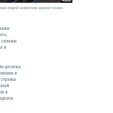
ных людей захватила здание полка
енами
нт»,
и силами
х в
ло десятка
олиции в
д стражи
ьный
ию в
идента