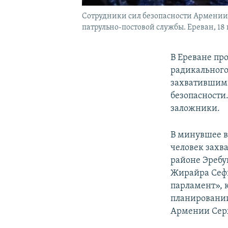
Сотрудники сил безопасности Армении 
патрульно-постовой службы. Ереван, 18 
В Ереване пр
радикального
захватившими
безопасности
заложники.
В минувшее в
человек захв
районе Эребу
Жирайра Сеф
парламент», 
планировании
Армении Сер