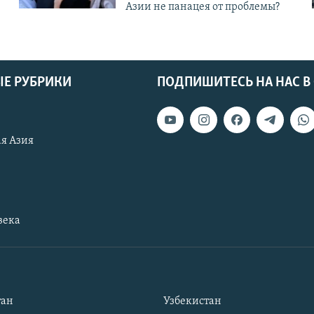
Азии не панацея от проблемы?
Е РУБРИКИ
ПОДПИШИТЕСЬ НА НАС В
я Азия
века
тан
Узбекистан