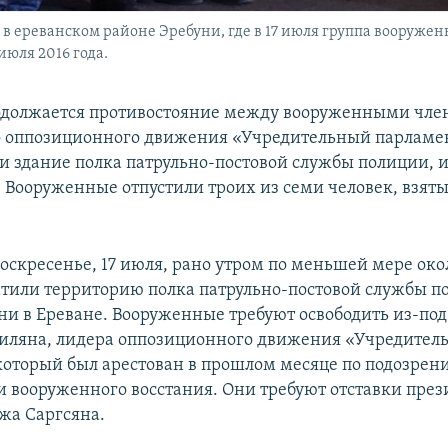
в ереванском районе Эребуни, где в 17 июля группа вооружен
июля 2016 года.
одолжается противостояние между вооруженными чл
 оппозиционного движения «Учредительный парламе
 здание полка патрульно-постовой службы полиции, 
. Вооруженные отпустили троих из семи человек, взяты
оскресенье, 17 июля, рано утром по меньшей мере око
атили территорию полка патрульно-постовой службы п
ни в Ереване. Вооруженные требуют освободить из-по
иляна, лидера оппозиционного движения «Учредител
который был арестован в прошлом месяце по подозрен
 вооруженного восстания. Они требуют отставки през
жа Саргсяна.