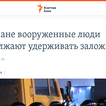
ване вооруженные люди
лжают удерживать зало
:15
ся