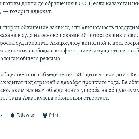
и готовы дойти до обращения в ООН, если казахстански
, — говорит адвокат.
й сторон обвинение заявило, что «виновность подсуди
казана в суде на основе показаний потерпевших и сви
росил суд признать Ажаркулову виновной и приговори
м лишения свободы с конфискацией имущества и с о
колонии общего режима.
 общественного объединения «Защитим свой дом» Кы
аходится под стражей с декабря прошлого года. Ее обв
скольким членам объединения ущерба на общую сумм
ге. Сама Ажаркулова обвинения отвергает.
ся
Follow us
Print