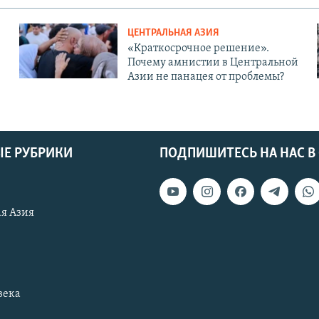
ЦЕНТРАЛЬНАЯ АЗИЯ
«Краткосрочное решение».
Почему амнистии в Центральной
Азии не панацея от проблемы?
Е РУБРИКИ
ПОДПИШИТЕСЬ НА НАС В
я Азия
века