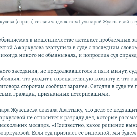
лова (справа) со своим адвокатом Гульнарой Жуаспаевой в су
обвиняемая в мошенничестве активист проблемных 
ыгой Ажаркулова выступила в суде с последним слово
никогда никого не обманывала, и попросила суд оправд
бного заседания, не продолжавшегося и пяти минут, су
бъявил, что уходит в совещательную комнату и что о 
иговора сторонам сообщат заранее. Сегодня в суде не 
осьми граждан, признанных потерпевшими.
нара Жуаспаева сказала Азаттыку, что дело ее подзащи
ркуловой не относится к разряду дел, которые рассм
ескольких месяцев. «Неизвестно, какое решение выне
аркуловой. Если суд признает ее виновной, мы будем