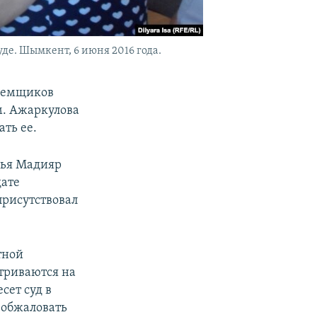
де. Шымкент, 6 июня 2016 года.
заемщиков
м. Ажаркулова
ать ее.
дья Мадияр
дате
присутствовал
тной
атриваются на
сет суд в
 обжаловать