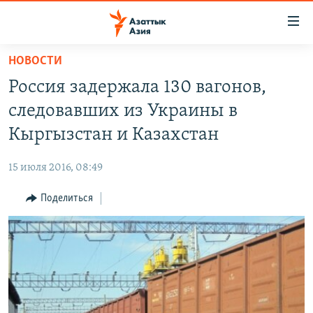
Доступность
ссылок
Вернуться
НОВОСТИ
к
ЦЕНТРАЛЬНАЯ АЗИЯ
Россия задержала 130 вагонов,
основному
НОВОСТИ
КАЗАХСТАН
содержанию
следовавших из Украины в
ВОЙНА В УКРАИНЕ
Вернутся
КЫРГЫЗСТАН
Кыргызстан и Казахстан
к
НА ДРУГИХ ЯЗЫКАХ
УЗБЕКИСТАН
главной
15 июля 2016, 08:49
ТАДЖИКИСТАН
ҚАЗАҚША
навигации
ПОДПИШИТЕСЬ НА НАС В СОЦСЕТЯХ
Вернутся
Поделиться
КЫРГЫЗЧА
к
ЎЗБЕКЧА
поиску
ТОҶИКӢ
Все сайты РСЕ/РС
TÜRKMENÇE