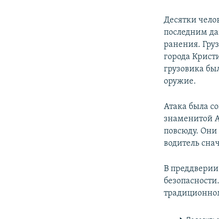
Десятки чело
последним да
ранения. Гру
города Крист
грузовика бы
оружие.
Атака была с
знаменитой А
повсюду. Они 
водитель снач
В преддверии
безопасности.
традиционном