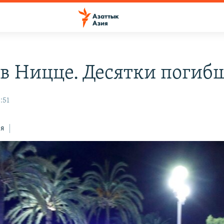
 в Ницце. Десятки погиб
:51
ся