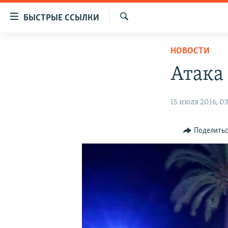
Доступность
БЫСТРЫЕ ССЫЛКИ
ссылок
Искать
Вернуться
ЦЕНТРАЛЬНАЯ АЗИЯ
НОВОСТИ
к
НОВОСТИ
КАЗАХСТАН
основному
Атака
содержанию
ВОЙНА В УКРАИНЕ
КЫРГЫЗСТАН
Вернутся
НА ДРУГИХ ЯЗЫКАХ
УЗБЕКИСТАН
15 июля 2016, 03
к
главной
ТАДЖИКИСТАН
ҚАЗАҚША
навигации
Поделить
КЫРГЫЗЧА
Вернутся
к
ЎЗБЕКЧА
поиску
ТОҶИКӢ
TÜRKMENÇE